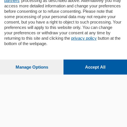
partners
’ processing as described above. Alternatively you may
mq.
80
access more detailed information and change your preferences
before consenting or to refuse consenting. Please note that
some processing of your personal data may not require your
consent, but you have a right to object to such processing. Your
preferences will apply to this website only. You can change
your preferences or withdraw your consent at any time by
returning to this site and clicking the
privacy policy
button at the
bottom of the webpage.
Sezioni
Settimanali
Manage Options
Accept All
Territorio
Sport
Chi Siamo
Servizi