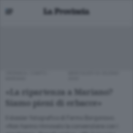
CRONACA
/
CANTÙ -
MERCOLEDÌ 03 GIUGNO
MARIANO
2020
«La ripartenza a Mariano?
Siamo pieni di erbacce»
Il dossier fotografico di Fermo Borgonovo:
«Non hanno rinnovato la convenzione con i