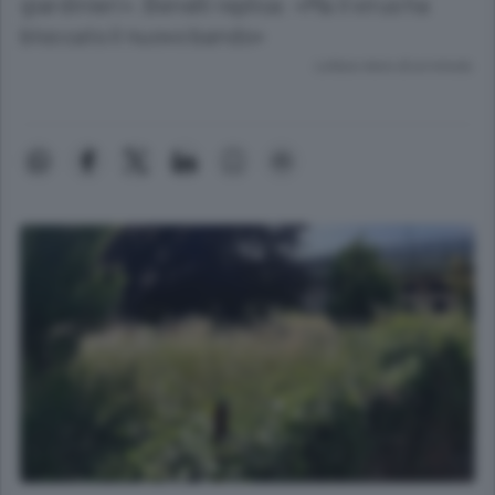
giardinieri». Benelli replica: «Ma il virus ha
bloccato il nuovo bando»
Lettura meno di un minuto.