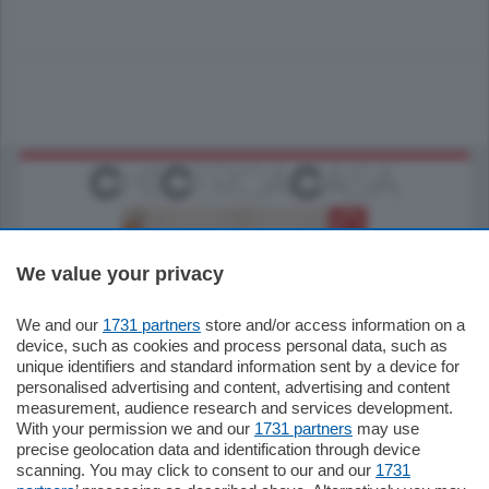
We value your privacy
We and our
1731 partners
store and/or access information on a
185.000
€
device, such as cookies and process personal data, such as
unique identifiers and standard information sent by a device for
Cernobbio - Como
personalised advertising and content, advertising and content
Appartamento
measurement, audience research and services development.
Situato nella tranquilla frazione di Piazza
With your permission we and our
1731 partners
may use
Santo Stefano, in un contesto riservato e a
precise geolocation data and identification through device
pochi minuti …
scanning. You may click to consent to our and our
1731