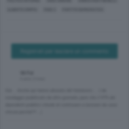
POLITICA INTERNA
AREE URBANE
ENRICO RUDY BENELLI
ALBERTO CRIPPA
FASE 2
PARTITO DEMOCRATICO
Registrati per lasciare un commento
Vit Fol
6 anni, 2 mesi
Già.... Anche qui hanno abusato del telelavoro..... ( da
sondaggio pubblicato da altro giornale, pare che il 97% dei
dipendenti pubblici chiede di continuare a lavorare da casa:
chissà perché??....)