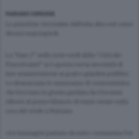
MARIANO COMENSE
Le panchine circondate dall’erba alta così come
diversi marciapiedi.
La “Fase 2” nelle zone verdi della “Città dei
Florovivaisti” si è aperta con la necessità di
fare manutenzione ai prati e giardini pubblici.
Lo denunciano le minoranze di centrosinistra
che bocciano la giunta guidata da Giovanni
Alberti al primo bilancio di inizio estate sulla
cura del verde a Mariano.
«Le immagini parlano da sole» commenta l’ex