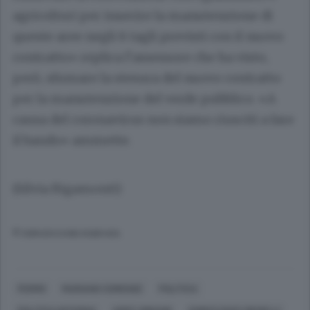
agricoltori per inserire la manutenzione di
queste aree negli 8 tagli previsti con il nuovo
contratto» replica l’assessore che ha visto,
però, sfumare la stesura del nuovo contratto
per la manutenzione del verde pubblico. «A
causa del coronavirus non siamo riusciti a fare
il bando» ammette.
(Silvia Rigamonti)
© RIPRODUZIONE RISERVATA
FERMO
MARIANO COMENSE
POLITICA