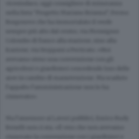
vicesindaco, oggi consigliere di minoranza
nella lista “Progetto Mariano Brianza”, Fermo
Borgonovo che ha immortalato il verde
sempre più alto dal centro, via Monsignor
Colombo di fianco alla stazione, sino alla
frazione, via Stoppani a Perticato. «Noi
avevamo steso una convenzione con gli
agricoltori e giardinieri concedendo loro delle
aree in cambio di manutenzione. Ma scaduto
l’appalto l’amministrazione non lo ha
rinnovato».
Ma l’assessore ai Lavori pubblici, Enrico Rudy
Benelli non ci sta. «È vero che non avevamo
rinnovato la convenzione con i giardinieri e