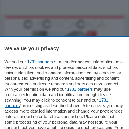
We value your privacy
We and our
1731 partners
store and/or access information on a
795.000
€
device, such as cookies and process personal data, such as
unique identifiers and standard information sent by a device for
Como - Como
personalised advertising and content, advertising and content
Quadrilocale
measurement, audience research and services development.
Zona Como Borghi. Nel complesso di
With your permission we and our
1731 partners
may use
nuova costruzione "JIULIUS" in Classe
precise geolocation data and identification through device
Energetica A2 proponiamo ampio
scanning. You may click to consent to our and our
1731
Quadrilocale …
partners
’ processing as described above. Alternatively you may
mq.
145
locali:
4
access more detailed information and change your preferences
before consenting or to refuse consenting. Please note that
some processing of your personal data may not require your
consent, but you have a right to object to such processing. Your