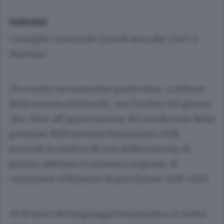
MARIANO
Consiglio comunale lunedì sera alle 20.45 a
Mariano.
Un evento sicuramente particolare, a ridosso
della tornata elettorale, con l’ordine del giorno
che, oltre all’approvazione del rendiconto della
gestione dell’esercizio finanziario 2018,
prevede la ratifica di una deliberazione di
giunta, adottata in maniera urgente, di
variazione al bilancio di previsione 2019-2021.
Al di fuori del linguaggio burocratico si tratta