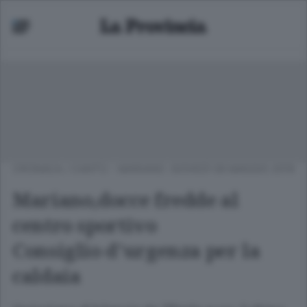
CRONACA
/
CANTÙ - MARIANO
GIOVEDÌ 09 MAGGIO 2019
Mariano,docce fredde al
centro sportivo
Consiglio d’urgenza per la
caldaia