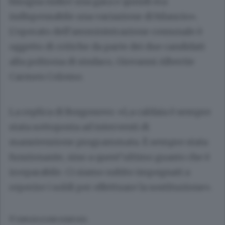
bisogna indire una gara e quindi era
indispensabile una variazione di bilancio».
L’operato dell’amministrazione comunale è
oggetto di critiche da parte dei due candidati
alla poltrona di sindaco, Giovanni Alberti
e
Carmen Colomo.
La replica di Borgonovo: «La caldaia è sempre
stata sottoposta ad interventi di
manutenzione programmata. È sempre stata
funzionante, sino a quest’ultimo guasto che è
irreparabile. Ci siamo subito impegnati a
reperire i soldi per effettuare la sostituzione».
© RIPRODUZIONE RISERVATA