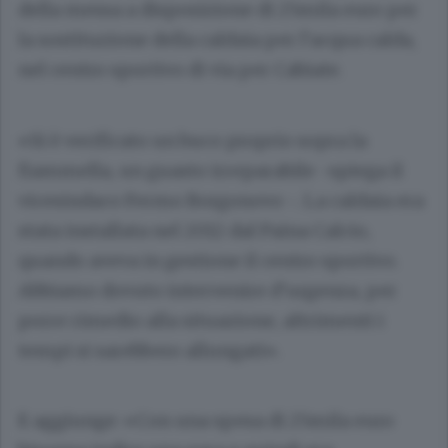
della messa a disposizione di 25mila euro per
la sostituzione della caldaia per l’acqua calda,
nel centro sportivo di via per Cabiate.
«Si è verificato un buco proprio sopra la
fiammella, un guasto irreparabile -spiega il
vicesindaco Fermo Borgonovo -. La caldaia era
stata installata nel 2012 dal Paina Calcio,
quando aveva in gestione il centro sportivo.
Abbiamo dovuto intervenire d’urgenza, per
porre rimedio alla situazione, altrimenti i
tempi si sarebbero allungati».
E aggiunge: «Con una spesa di 25mila euro