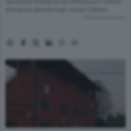
Variazione di bilancio da 25mila euro: l’ultimo
atto prima del voto è per via per Cabiate
Lettura meno di un minuto.