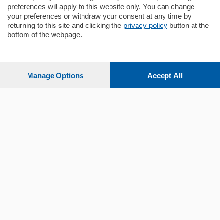
preferences will apply to this website only. You can change
your preferences or withdraw your consent at any time by
returning to this site and clicking the
privacy policy
button at the
bottom of the webpage.
Sezioni
Settimanali
Manage Options
Accept All
Territorio
Sport
Chi Siamo
Servizi