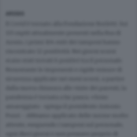
AROSIO
Il Covid è tornato alla Fondazione Borletti. Sui
133 ospiti attualmente presenti nella Rsa di
Arosio, i primi 104 esiti dei tamponi hanno
riscontrato 12 positività. Nei giorni scorsi
erano stati trovati 6 positivi tra il personale.
Nonostante le imponenti e rigide misure di
sicurezza applicate nei mesi scorsi, a partire
dalla nuova chiusura alle visite dei parenti, la
pandemia è tornata a far paura. «Sono
amareggiato -spiega il presidente Antonio
Pozzi - Abbiamo applicato delle norme molto
attente, eseguendo i tamponi sul personale,
ogni dieci giorni e non pensavo proprio di