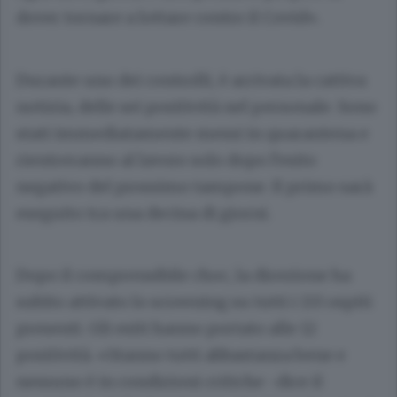
dover tornare a lottare contro il Covid».
Durante uno dei controlli, è arrivata la cattiva
notizia, delle sei positività nel personale. Sono
stati immediatamente messi in quarantena e
rientreranno al lavoro solo dopo l’esito
negativo del prossimo tampone. Il primo sarà
eseguito tra una decina di giorni.
Dopo il comprensibile choc, la direzione ha
subito attivato lo screening su tutti i 133 ospiti
presenti. Gli esiti hanno portato alle 12
positività. «Stanno tutti abbastanza bene e
nessuno è in condizioni critiche -dice il