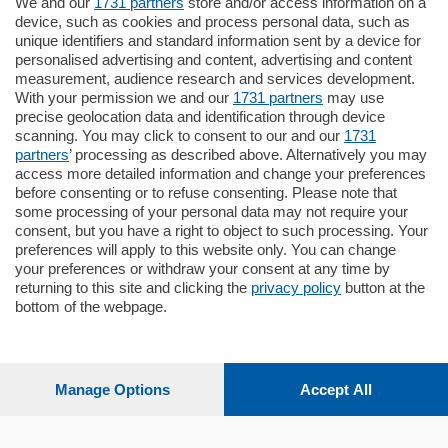
We and our
1731 partners
store and/or access information on a
770.000
€
device, such as cookies and process personal data, such as
unique identifiers and standard information sent by a device for
Como - Como
personalised advertising and content, advertising and content
Plurilocale
measurement, audience research and services development.
in zona residenziale e tranquilla,
With your permission we and our
1731 partners
may use
proponiamo prestigioso e luminoso
precise geolocation data and identification through device
appartamento all'ultimo piano di uno
scanning. You may click to consent to our and our
1731
stabile signorile …
partners
’ processing as described above. Alternatively you may
mq.
140
locali:
5
access more detailed information and change your preferences
before consenting or to refuse consenting. Please note that
some processing of your personal data may not require your
consent, but you have a right to object to such processing. Your
preferences will apply to this website only. You can change
your preferences or withdraw your consent at any time by
returning to this site and clicking the
privacy policy
button at the
bottom of the webpage.
Sezioni
Settimanali
Manage Options
Accept All
Territorio