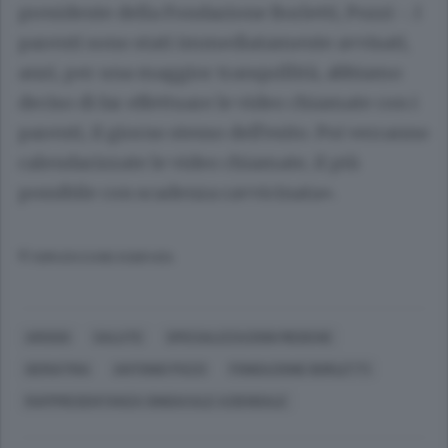
presidente della Fondazione Borletti, Pozzi -. I
parenti sono stati immediatamente avvisati,
anzi, per una maggior tranquillità, abbiamo
deciso di far effettuare le video chiamate con i
parenti, il giorno stesso dell’esito. Poi verranno
calendarizzate le video chiamate, il più
possibile con scadenza ravvicinata».
© RIPRODUZIONE RISERVATA
AROSIO
SALUTE
SPECIALIZZAZIONI MEDICHE
GERIATRIA
ANTONIO POZZI
FONDAZIONE BORLETTI
RAPPRESENTANZA SINDACALE AZIENDALE