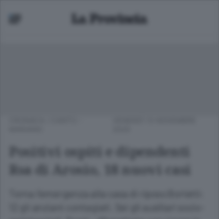
CRONACA
/
CANTÙ -
VENERDÌ 13 NOVEMBRE
MARIANO
2020
Positivi ospiti e dipendenti
Rsa di Arosio, 18 nuovi casi
Torna l’emergenza alla casa di riposo Borletti:
12 gli anziani contagiati. Sei gli ausiliari socio-