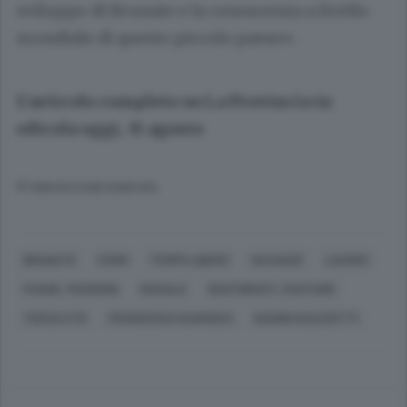
sviluppo di Brunate e la conoscenza a livello
mondiale di questo piccolo paese».
L’articolo completo su La Provincia in
edicola oggi, 31 agosto
© RIPRODUZIONE RISERVATA
BRUNATE
COMO
TEMPO LIBERO
VACANZE
LAVORO
PAGHE, PENSIONI
SOCIALE
SENTIMENTI, COSTUME
TERZA ETÀ
FRANCESCO GUARISCO
GIANNI GUAZZETTI