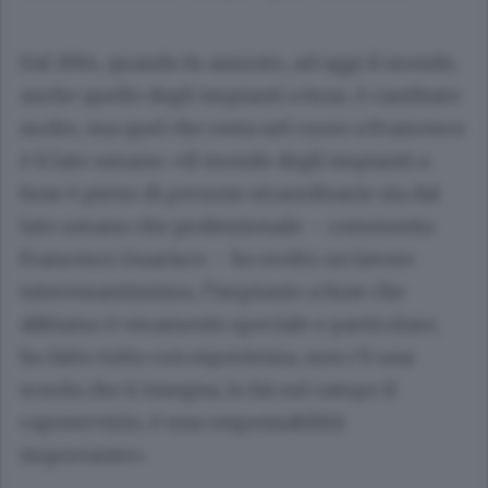
Dal 1984, quando fu assunto, ad oggi il mondo,
anche quello degli impianti a fune, è cambiato
molto, ma quel che resta nel cuore a Francesco
è il lato umano: «Il mondo degli impianti a
fune è pieno di persone straordinarie sia dal
lato umano che professionale – commenta
Francesco Guarisco – ho svolto un lavoro
interessantissimo, l’impianto a fune che
abbiamo è veramente speciale e particolare,
ho fatto tutto con esperienza, non c’è una
scuola che ti insegna, lo fai sul campo il
caposervizio, è una responsabilità
importante».