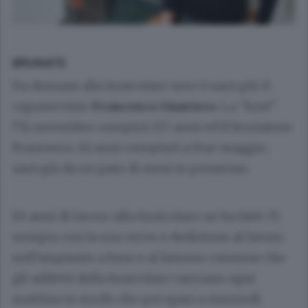
BRUNATE
Da domani alla funicolare non ci sarà più il
caposervizio
Francesco Guarisco
. La “funi”
l’11 novembre compirà 127 anni ed il brunatese
Francesco, 61 anni compiuti a fine maggio,
sarà già da un paio di mesi in pensione.
Di anni di lavoro alla funicolare ne ha fatti 37,
sempre con la sua verve e dedizione al lavoro
sull’impianto a fune e al famoso cannone che
gli addetti della funicolare caricano ogni
mattina in modo che poi spari a mezzodì.