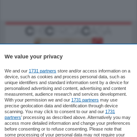
We value your privacy
We and our
1731 partners
store and/or access information on a
185.000
€
device, such as cookies and process personal data, such as
unique identifiers and standard information sent by a device for
Cernobbio - Como
personalised advertising and content, advertising and content
Appartamento
measurement, audience research and services development.
Situato nella tranquilla frazione di Piazza
With your permission we and our
1731 partners
may use
Santo Stefano, in un contesto riservato e a
precise geolocation data and identification through device
pochi minuti …
scanning. You may click to consent to our and our
1731
partners
’ processing as described above. Alternatively you may
mq.
80
access more detailed information and change your preferences
before consenting or to refuse consenting. Please note that
some processing of your personal data may not require your