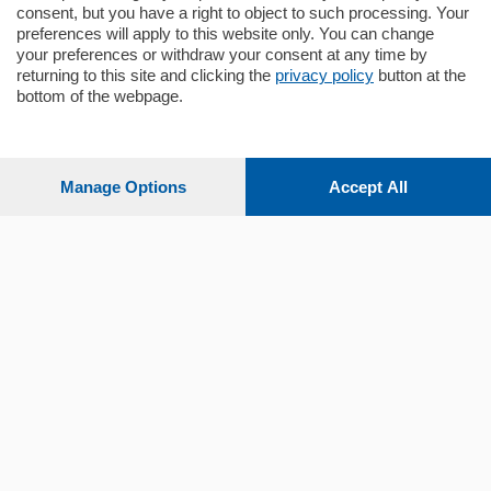
consent, but you have a right to object to such processing. Your
preferences will apply to this website only. You can change
your preferences or withdraw your consent at any time by
returning to this site and clicking the
privacy policy
button at the
bottom of the webpage.
Sezioni
Settimanali
Manage Options
Accept All
Territorio
Sport
Chi Siamo
Servizi