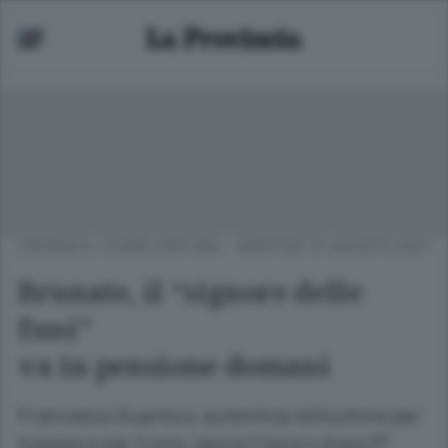
CRONACA
/
COMO CINTURA
MARTEDÌ 31 AGOSTO 2021
Brunate, il “signore delle
funi”
va in pensione domani
Francesco Guarisco, autentica istituzione per
il paese e per Como, lascia il lavoro dopo 37