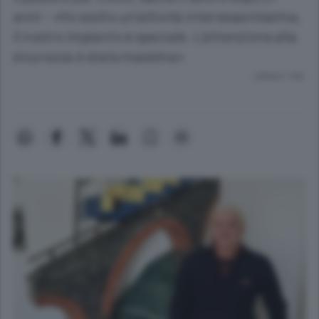
anni - «Ho svolto un’attività interessantissima,
il nostro impianto è speciale. L’attenzione alla
sicurezza è stata massima»
Lettura 1 min.