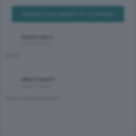
Registrati per lasciare un commento
antonio alessi
4 anni, 11 mesi
Grazie !
MIRCO NOVATI
4 anni, 11 mesi
Grazie e buona pensione!!!