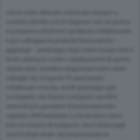
«Sono stato abituato a lavorare sempre a
contatto diretto con le imprese con cui prima
si pensava a risolvere i problemi collaborando
e poi a sbrigare le pratiche burocratiche –
aggiunge - purtroppo dopo tanto tempo non è
facile adattarsi a tutti i cambiamenti di questi
ultimi anni. Desidero ringraziare tutti i miei
colleghi che in questi 37 anni hanno
collaborato con me, molti purtroppo già
scomparsi, che hanno compiuto sacrifici
notevoli per garantire il funzionamento
regolare dell’impianto. La funicolare non è
solo un mezzo di trasporto, ma è stata negli
anni la linfa vitale che ha permesso lo