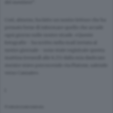
del mestiere”.
Così, almeno, ha fatto un nostro lettore che ha
pensato bene di informare quello che accade
ogni giorno sulle nostre strade. «Queste
fotografie - ha scritto nella mail inviata al
nostro giornale - sono state registrate questa
mattina (venerdì alle 8.25) dalla mia dashcam
mentre stavo percorrendo via Platone, salendo
verso Casnate».
I
© RIPRODUZIONE RISERVATA