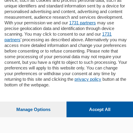
795.000
€
device, such as cookies and process personal data, such as
unique identifiers and standard information sent by a device for
Como - Como
personalised advertising and content, advertising and content
Quadrilocale
measurement, audience research and services development.
Zona Como Borghi. Nel complesso di
With your permission we and our
1731 partners
may use
nuova costruzione "JIULIUS" in Classe
precise geolocation data and identification through device
Energetica A2 proponiamo ampio
scanning. You may click to consent to our and our
1731
Quadrilocale …
partners
’ processing as described above. Alternatively you may
mq.
145
locali:
4
access more detailed information and change your preferences
before consenting or to refuse consenting. Please note that
some processing of your personal data may not require your
consent, but you have a right to object to such processing. Your
preferences will apply to this website only. You can change
your preferences or withdraw your consent at any time by
returning to this site and clicking the
privacy policy
button at the
bottom of the webpage.
Sezioni
Settimanali
Manage Options
Accept All
Territorio