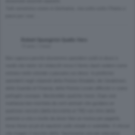
disastrate anzichè ripararle.
Tutti vorremmo vivere in Germania , ma sotto sotto l?italia ci
piace piu' cosí.....
Robert Spungiròò Quello Vero
10 anni, 1 mese
Non capisco perchè dovremmo spendere soldi in dossi e
rondò che tanto 'sti imbecilli mica li fermi, basti vedere come
entrano nelle rotonde o passano sui dossi. Io preferirei
spenderli negli stipendi della Polizia Stradale, dei Carabinieri,
della Guardia di Finanza, della Polizia Locale affinchè ci siano
pattuglie ovunque. Basterebbe qualche mese. Dopo una
mattanza ben meritata da certi animali che guidano un
qualsiasi veicolo (dalla bicicletta al TIR) con ritiro della
patente a vita e multe da dover fare un mutuo per pagarle,
forse forse un pò di repulisti sulle strade si vedrebbe. E chissà
che magari il vecchio detto "bastonarne uno per educarne