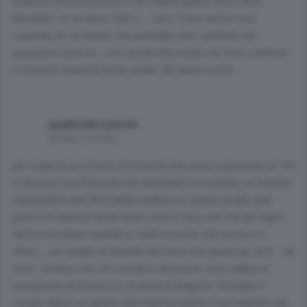
Qualche volta ho provato a far capire quanto sono idioti.
Risultato: se va bene "fatti c.... tuoi" (sono anche miei
rispondo, ho un bimbo che potrebbe venir asfaltato da
assassini come te...) ma anche dito medio nei miei confronti
o minacce neanche tanto velate. Mi fanno schifo.
quattordici parole
10 anni, 1 mese
per colpa di un incivile incoscente che stava superando un TIR
in discesa (via Prinnetti/Via Garibaldi) ho rischiato un frontale
catastrofico alle 0615 della mattina su quella strada, quel
giorno ho ripetuto tante tante volte ai miei cari che gli voglio
tantissimo bene! quando si vede la morte che arriva e ti
sfiora... per andare a Casnate da Como non passo piu di lì... da
mesi. sembra che chi scende in direzione Como abbia la
sensazione di essere su un pista di dragster: Stradale e
Locale, fateci un giretto alla mattina presto e poi vedrete che