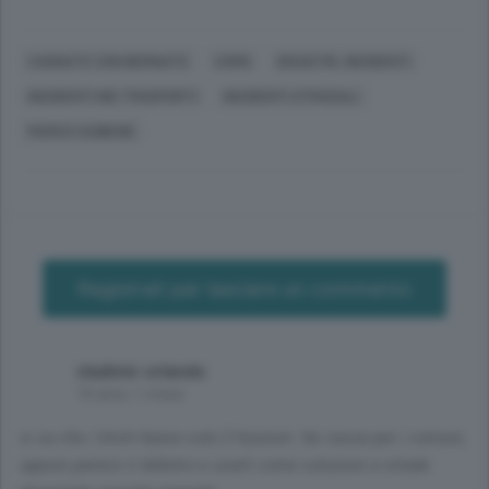
CASNATE CON BERNATE
COMO
DISASTRI, INCIDENTI
INCIDENTI NEI TRASPORTI
INCIDENTI STRADALI
MARCO SAIBENE
Registrati per lasciare un commento
vladimir orlando
10 anni, 1 mese
si sa che i limiti hanno solo 2 funzioni: far cassa per i comuni,
oppure pararsi il didietro e usarli come soluzioni a strade