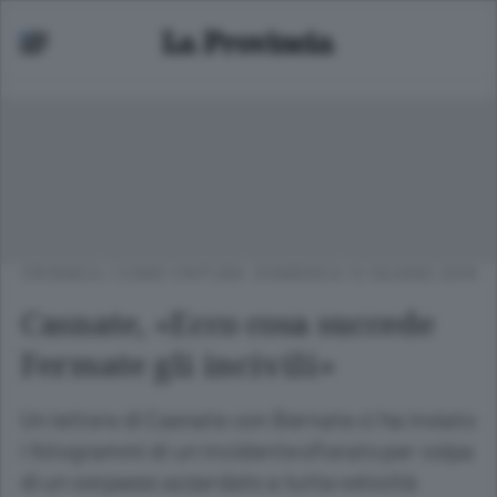
CRONACA
/
COMO CINTURA
DOMENICA 12 GIUGNO 2016
Casnate, «Ecco cosa succede
Fermate gli incivili»
Un lettore di Casnate con Bernate ci ha inviato
i fotogrammi di un incidente sfiorato per colpa
di un sorpasso azzardato a tutta velocità