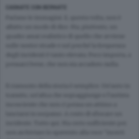
CASNATE CON BERNATE
Parlano le immagini. E, questa volta, non è
affatto un modo di dire. Ma, piuttosto, un
quadro assai realistico di quello che avviene
sulle nostre strade e sul perché la frequenza
degli incidenti è tanto elevata. Poco importa, a
pensarci bene, che non sia accaduto nulla.
Il riassunto della storia è semplice. Un’auto in
transito, un’altra che sopraggiunge e l’autista
incosciente che non ci pensa un attimo a
lanciarsi in sorpasso. A costo di sfiorare un
incidente. Tutto qui. Ma certo sufficiente per
non archiviare lo spavento alla voce “incerti