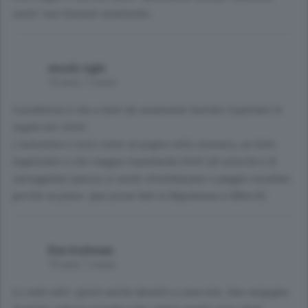
cento" non funzioni veramente...
nicolò righi
10 anni, 1 mese
Il problema è che a tanti da veramente fastidio rispettare le
regole ed i limiti.
L'autovelox è visto come un pugno nello stomaco, un furto
legalizzato e che viaggia rispettando limiti (di velocità e di
carreggiata) spesso si sente strombazzare o peggio insultare
perché va piano. (per prova fate la Napoleona a 50km/h).
Emi Irishman
10 anni, 1 mese
Lo vedo tutti i giorni anche davanti a casa mia. Una vergogna.