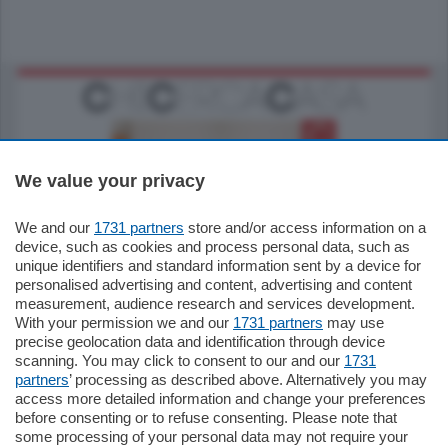
We value your privacy
We and our
1731 partners
store and/or access information on a
185.000
€
device, such as cookies and process personal data, such as
unique identifiers and standard information sent by a device for
Cernobbio - Como
personalised advertising and content, advertising and content
Appartamento
measurement, audience research and services development.
Situato nella tranquilla frazione di Piazza
With your permission we and our
1731 partners
may use
Santo Stefano, in un contesto riservato e a
precise geolocation data and identification through device
pochi minuti …
scanning. You may click to consent to our and our
1731
partners
’ processing as described above. Alternatively you may
mq.
80
access more detailed information and change your preferences
before consenting or to refuse consenting. Please note that
some processing of your personal data may not require your