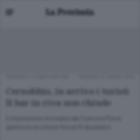
CRONACA
/
COMO CINTURA
VENERDÌ 27 APRILE 2018
Cernobbio, in arrivo i turisti
Il bar in riva non chiude
Convenzione rinnovata dal Comune Potrà
gestire la struttura fino al 31 dicembre