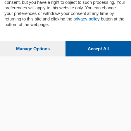
consent, but you have a right to object to such processing. Your
preferences will apply to this website only. You can change
your preferences or withdraw your consent at any time by
returning to this site and clicking the
privacy policy
button at the
bottom of the webpage.
Sezioni
Settimanali
Manage Options
Accept All
Territorio
Sport
Chi Siamo
Servizi