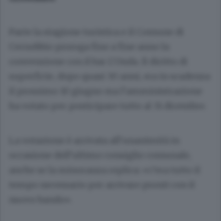
Parte la stagione turistica e il Comune di
Cernobbio proroga fino a fine anno la
convenzione con il bar L’Onda. Il diritto di
superficie, dopo quasi 30 anni, era in scadenza
il prossimo 10 giugno ma l’amministrazione
ha votato per posticipare tutto al 31 dicembre.
La votazione è arrivata all’unanimità in
occasione dell’ultimo consiglio comunale,
anche se la minoranza replica: «c’era tutto il
tempo necessario per arrivare pronti con il
nuovo bando».