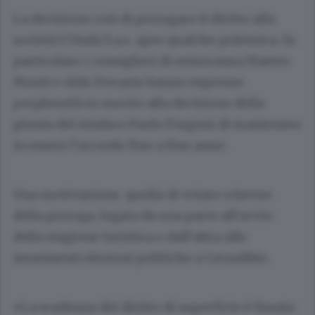
La decisione così di prorogare il diritto alla
società L’Onda S.a.s. apre qualche polemica. In
particolare i consiglieri di minoranza Matteo
Monti e Aldo Ferraris hanno espresso
perplessità in merito alla decisione della
giunta del sindaco Paolo Furgoni di mantenere
in essere l’accordo fino a fine anno.
Una motivazione, quella di votare a favore
della proroga, legata da una parte all’avvio
della stagione turistica e dall’altra alle
imminenti elezioni politiche a Cernobbio.
«La scadenza del diritto di superficie è fissata