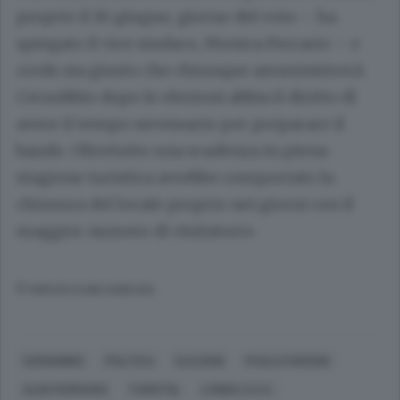
proprio il 10 giugno, giorno del voto – ha
spiegato il vice sindaco, Monica Ferrario – e
credo sia giusto che chiunque amministrerà
Cernobbio dopo le elezioni abbia il diritto di
avere il tempo necessario per preparare il
bando. Oltretutto una scadenza in piena
stagione turistica avrebbe comportato la
chiusura del locale proprio nei giorni con il
maggior numero di visitatori».
© RIPRODUZIONE RISERVATA
CERNOBBIO
POLITICA
ELEZIONI
PAOLO FURGONI
ALDO FERRARIS
TURISTIIL
L'ONDA S.A.S.