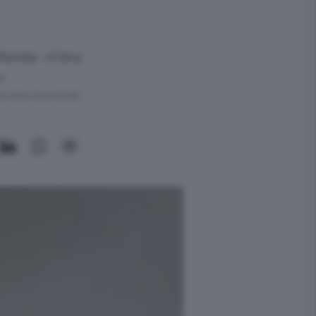
fende: «C’era
»
ra meno di un minuto.