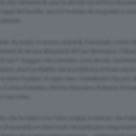
 dai rubinetti di casa in alcune vie di Fino Mornas
 tappi del lavello, ma si è trattato di un guasto e su
idrante.
lato da molti, lo scorso martedì, l’anomalo colore d
binetti di alcune abitazioni di Fino Mornasco: l’alla
 di via 1° maggio, via Colombo, zona Monti, via Doniz
Rossini, ma è probabile che il problema si fosse este
on tutto il paese, in ogni caso, considerato che per a
na. È stato il sindaco di Fino Mornasco Roberto Forna
 è successo.
che che ho fatto con Como Acqua, è emerso che è sta
ta di martedì un intervento straordinario important