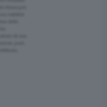
imo cittadino
già chiusa per
ova viabilità
tino delle
 ha
attato di una
zione, però,
febbraio,