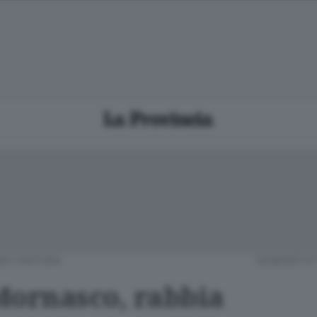
O CINTURA
VENERDÌ 07
Mornasco, rabbia