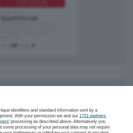
795.000
€
Como - Como
Quadrilocale
Zona Como Borghi. Nel complesso di
nuova costruzione "JIULIUS" in Classe
Energetica A2 proponiamo ampio
Quadrilocale …
mq.
145
locali:
4
Servizi
Necrologie
que identifiers and standard information sent by a
lopment. With your permission we and our
1731 partners
Pubblicità
tners
’ processing as described above. Alternatively you
Concorsi
at some processing of your personal data may not require
Abbonamenti
nge your preferences or withdraw your consent at any time