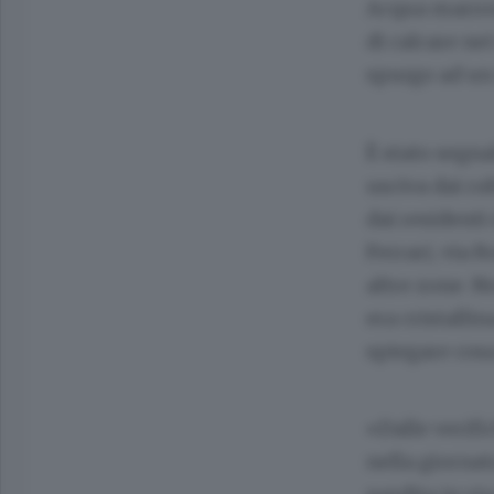
Acqua marrone
di calcare nei
spurgo ad un 
È stato segna
usciva dai ru
dai residenti
Ferrari, via 
altre zone. N
era cristalli
spiegare cosa
«Dalle verifi
nella giorna