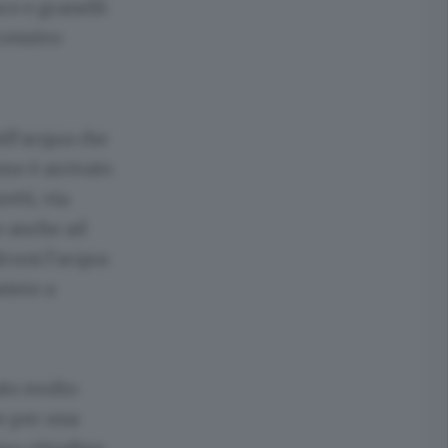
co e granelli
ccessivo
ell’acqua che
rme è arrivato
etti, via
so anche ad
lcuni l’acqua
siero a
to svolto
e per una