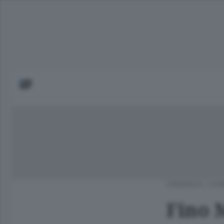
CRONACA
/
COM
Fino 