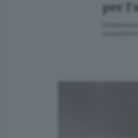
per l
Ennesimo pro
una perdita i