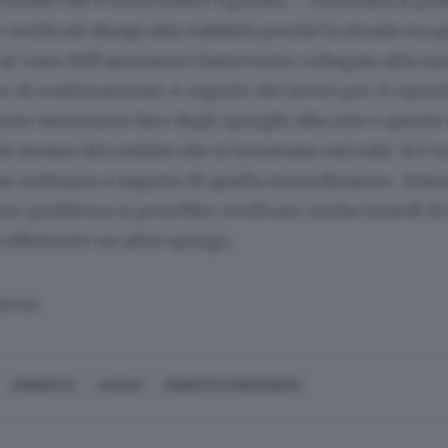
a Dante che è stata subito riparata – evidenzia il pr
verificati disagi alla viabilità perché la strada era 
i al vano dell’ascensore (intervento collegato alla nu
o di realizzazione). A seguito dei lavori per il ripris
stato necessario fare degli spurghi alla rete e questo
 mosso dei residui che si trovavano nei tubi. Si è tr
ordinaria a seguito di quella straordinaria». Atten
sso problema si potrebbe verificare anche lunedì 10 
effettuato un altro spurgo.
SERVATA
AMBIENTE
ACQUA
ROBERTO FORNASIERO