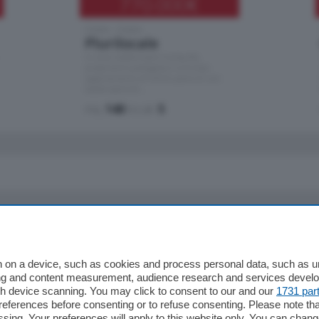
770.000
€
Como - Como
Plurilocale
in zona residenziale e tranquilla,
proponiamo prestigioso e luminoso
appartamento all'ultimo piano di uno
stabile signorile …
mq.
140
locali:
5
io
Chi Siamo
Redazione
 on a device, such as cookies and process personal data, such as uni
ising and content measurement, audience research and services deve
Editore
gh device scanning. You may click to consent to our and our
1731 par
li
Contatti
ferences before consenting or to refuse consenting. Please note th
ariano
Privacy e Policy
essing. Your preferences will apply to this website only. You can cha