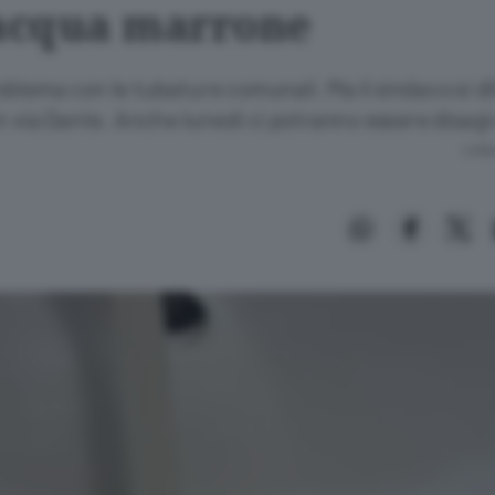
’acqua marrone
blema con le tubature comunali. Ma il sindaco si di
n via Dante. Anche lunedì ci potranno essere disagi
Lettu