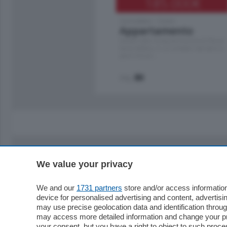
185.000
€
Cernobbio - Como
Appartamento
Situato nella tranquilla frazione di Piazza
Santo Stefano, in un contesto riservato e a
pochi minuti …
mq.
80
We value your privacy
Sezioni
Territor
Cronaca
Como
We and our
1731 partners
store and/or access information
device for personalised advertising and content, advert
Economia
Cintura
may use precise geolocation data and identification throu
Cultura e Spettacoli
Lago e val
may access more detailed information and change your pre
Sport
Cantù e M
your consent, but you have a right to object to such proc