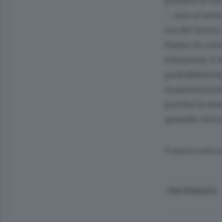
perdita in vi
– non si sono 
via dei lavor
finese in cors
tubazioni, è 
probabilmente
manutenzione 
perché lo ste
quando verrà 
© RIPRODUZIONE RI
FINO MORNASCO