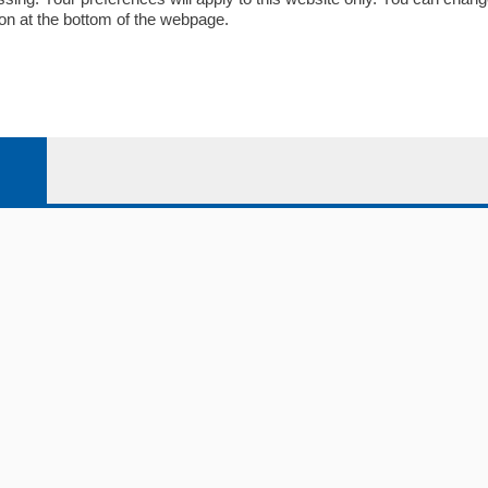
on at the bottom of the webpage.
bassa
alcio Como
 Serie B
alcio Como
 Serie A
 Serie A Femminile
e