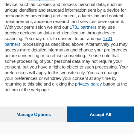
device, such as cookies and process personal data, such as
Settimanali
unique identifiers and standard information sent by a device for
personalised advertising and content, advertising and content
measurement, audience research and services development.
Territorio
With your permission we and our
1731 partners
may use
precise geolocation data and identification through device
scanning. You may click to consent to our and our
1731
Sport
partners
’ processing as described above. Alternatively you may
access more detailed information and change your preferences
before consenting or to refuse consenting. Please note that
Chi Siamo
some processing of your personal data may not require your
consent, but you have a right to object to such processing. Your
preferences will apply to this website only. You can change
Servizi
your preferences or withdraw your consent at any time by
returning to this site and clicking the
privacy policy
button at the
bottom of the webpage.
© COPYRIGHT 2026 - La Provincia di Como S.r.l. P. IVA
Manage Options
Accept All
04178040137 via Giovanni de Simoni 6 – 22100 - E' vietata
la riproduzione anche parziale
Iscritta al Registro Imprese di Como al n. 425567 Capitale
Sociale Euro 1.050.000 i.v.