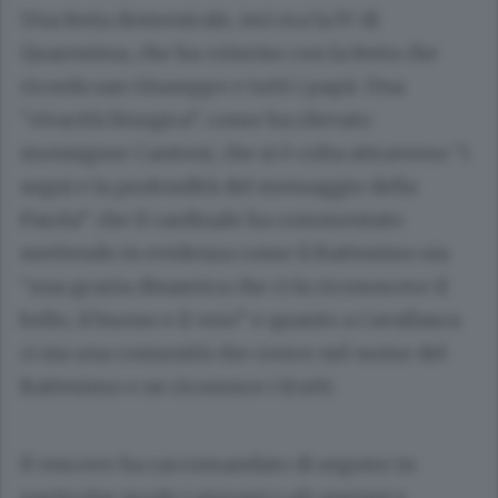
Una festa domenicale, ieri era la IV di
Quaresima, che ha coinciso con la festa che
ricorda san Giuseppe e tutti i papà. Una
“vivacità liturgica”, come ha rilevato
monsignor Cantoni, che si è colta attraverso “i
segni e la profondità del messaggio della
Parola” che il cardinale ha commentato
mettendo in evidenza come il Battesimo sia
“una grazia dinamica che ci fa riconoscere il
bello, il buono e il vero” e quanto a Cavallasca
ci sia una comunità che cresce nel nome del
Battesimo e ne riconosce i frutti.
Il vescovo ha raccomandato di seguire in
particolar modo i giovani e gli anziani e