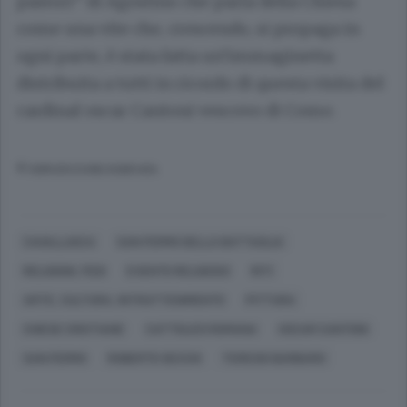
pastori” di Agostino che parla della Chiesa
come una vite che, crescendo, si propaga in
ogni parte, è stata fatta un’immaginetta
distribuita a tutti in ricordo di questa visita del
cardinal oscar Cantoni vescovo di Como.
© RIPRODUZIONE RISERVATA
CAVALLASCA
SAN FERMO DELLA BATTAGLIA
RELIGIONI, FEDI
EVENTO RELIGIOSO
RITI
ARTE, CULTURA, INTRATTENIMENTO
PITTURA
CHIESE CRISTIANE
CATTOLICO ROMANA
OSCAR CANTONI
SAN FERMO
ROBERTO SECCHI
TERESIO BARBARO