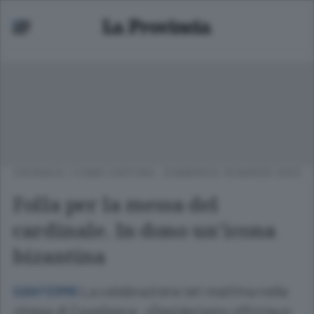
CRONACA
/
COMO CINTURA
DOMENICA 19 MARZO 2023
Folla per la messa del
cardinale. In dono un’icona
bizantina
La celebrazione ieri mattina nella
SAN FERMO
chiesa di Cavallasca: «Desideriamo offrirleun