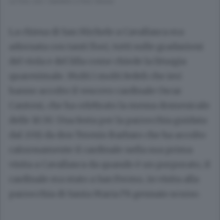
La foto con i bambini a fine messa
La chiesa di San Michele a Cavallasca era
adornata con tanti fiori, tutti sulle gradazioni
del viola e del lilla come chiede la liturgia
quaresimale. Molti i molti fedeli che ieri
hanno accolto il vescovo cardinale Oscar
Cantoni, che ha celebrato la messa domenicale
delle 10.30. Una festa per la parrocchia guidata
dal 2011 da don Teresio Barbaro che ha accolto
calorosamente il cardinale nella sua prima
visita a Cavallasca da quando è un porporato, il
cardinale era stato a San Fermo, in visita alla
parrocchia di Santa Maria l’8 gennaio scorso.