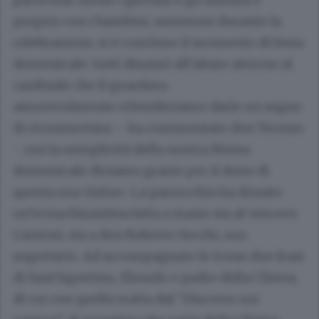
proprio con i bambini, numerosi durante la
celebrazione, si è concluso il momento di festa
domenicale: tutti dinanzi all’altare attorno al
cardinale che li guardava
amorevolmente.«Desideriamo darle un segno
di riconoscenza – ha commentato don Teresio
- con la semplicità della nostra Messa
domenicale diciamo grazie per il dono di
questa sua visita». La parrocchia ha donato
un’icona bizantina fatta a mano sia al vescovo
Cantoni, sia a don Roberto Secchi, suo
segretario. Ad accompagnare le icone due frasi
di Sant’Agostino, filosofo e padre della Chiesa,
di cui con quella tratta dal “Discorso sui