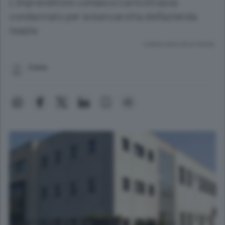
L’imprenditore comasco Carlo Strazza
condannato per la bancarotta dell’azienda
tessile
Lettura meno di un minuto.
Como