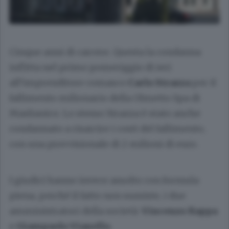
Cinque anni di carcere. Questa la condanna
inflitta nel primo pomeriggio di ieri
all’imprenditore comasco
Carlo Strazza
per il
fallimento milionario della Olmetto Spa di
Maslianico. Lo stesso Strazza è stato anche
condannato a risarcire i costi del fallimento,
con una provvisionale di 2 milioni di euro.
I giudici hanno invece assolto con formula
piena, perché il fatto non sussiste, i due
amministratori della società:
Vincenzo Rappa
e
Giampaolo Vianello
.