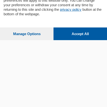
preferences will apply to this website only. You can change
your preferences or withdraw your consent at any time by
returning to this site and clicking the
privacy policy
button at the
bottom of the webpage.
Sezioni
Settimanali
Manage Options
Accept All
Territorio
Sport
Chi Siamo
Servizi