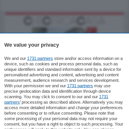
We value your privacy
We and our
1731 partners
store and/or access information on a
795.000
€
device, such as cookies and process personal data, such as
unique identifiers and standard information sent by a device for
Como - Como
personalised advertising and content, advertising and content
Quadrilocale
measurement, audience research and services development.
Zona Como Borghi. Nel complesso di
With your permission we and our
1731 partners
may use
nuova costruzione "JIULIUS" in Classe
precise geolocation data and identification through device
Energetica A2 proponiamo ampio
scanning. You may click to consent to our and our
1731
Quadrilocale …
partners
’ processing as described above. Alternatively you may
mq.
145
locali:
4
access more detailed information and change your preferences
before consenting or to refuse consenting. Please note that
some processing of your personal data may not require your
consent, but you have a right to object to such processing. Your