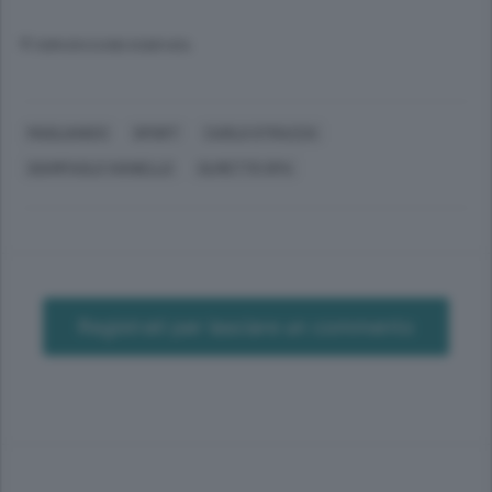
© RIPRODUZIONE RISERVATA
MASLIANICO
SPORT
CARLO STRAZZA
GIAMPAOLO VIANELLO
OLMETTO SPA
Registrati per lasciare un commento