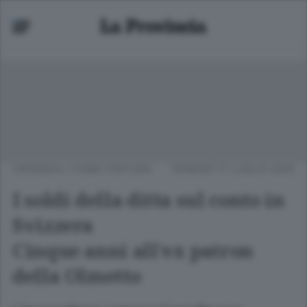
CRONACA
/
COMO CINTURA
VENERDÌ 17 LUGLIO 2020
I soldi della ditta sul conto in
Svizzera
Cinque anni all’ex patron
della Olmetto