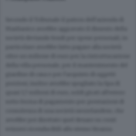
Secondo il Tribunale il patron dell’azienda di
Maslianico avrebbe aggravato il dissesto della
società deviando fondi per spese personali, in
particolare avrebbe fatto pagare alla società
oltre un milione di euro per la ristrutturazione
della villa personale, per il mantenimento del
giardino di casa e per l’acquisto di oggetti
preziosi; inoltre avrebbe spogliato la Spa di
quasi 1,7 milioni di euro, soldi girati all’estero
sotto forma di pagamento per prestazioni di
consulenza di una società neozelandese, che
avrebbe poi dirottato quel denaro su conti
svizzeri riconducibili allo stesso Strazza.