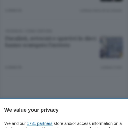
6 ANNI FA
Lettura meno di un minuto.
CRONACA
/
COMO CINTURA
Fiscalisti, avvocati e sportivi In dieci
hanno scampato l’arresto
6 ANNI FA
Lettura 2 min.
Sezioni
We value your privacy
Settimanali
We and our
1731 partners
store and/or access information on a