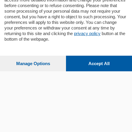
before consenting or to refuse consenting. Please note that
some processing of your personal data may not require your
consent, but you have a right to object to such processing. Your
preferences will apply to this website only. You can change
your preferences or withdraw your consent at any time by
returning to this site and clicking the
privacy policy
button at the
Sezioni
bottom of the webpage.
Settimanali
Manage Options
Accept All
Territorio
Sport
Chi Siamo
Servizi