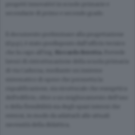
progetti innovativi in scuole primarie e
secondarie di primo e secondo grado.
Il documento preliminare alla progettazione
(d.p.p.), è stato predisposto dall’ufficio tecnico
che fa capo all’ing.
Riccardo Beretta.
Prevede
lavori di ristrutturazione della scuola primaria
di via Cadorna, mediante un insieme
sistematico di opere che permetta la
riqualificazione, sia strutturale che energetica
dell’edificio, oltre a un miglioramento dell’uso
e della flessibilità sia degli spazi interni che
esterni, in modo da adattarli alle attuali
necessità della didattica,