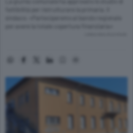
La giunta comunale ha approvato lo studio di
fattibilità per ristrutturare la primaria. Il
sindaco: «Parteciperemo al bando regionale
per avere la totale copertura finanziaria»
Lettura meno di un minuto.