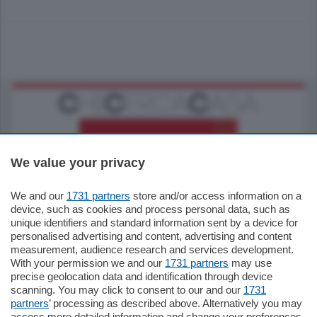
We value your privacy
We and our
1731 partners
store and/or access information on a
795.000
€
device, such as cookies and process personal data, such as
unique identifiers and standard information sent by a device for
Como - Como
personalised advertising and content, advertising and content
Quadrilocale
measurement, audience research and services development.
Zona Como Borghi. Nel complesso di
With your permission we and our
1731 partners
may use
nuova costruzione "JIULIUS" in Classe
precise geolocation data and identification through device
Energetica A2 proponiamo ampio
scanning. You may click to consent to our and our
1731
Quadrilocale …
partners
’ processing as described above. Alternatively you may
mq.
145
locali:
4
access more detailed information and change your preferences