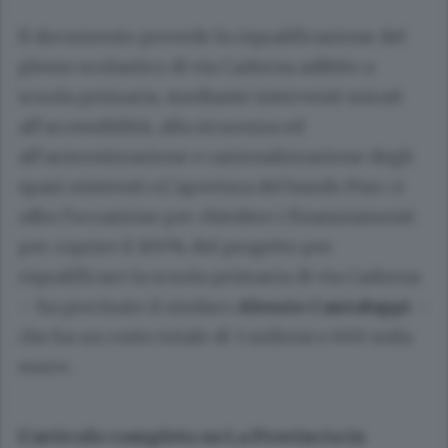
Il documento prevede la riqualificazione del
plesso scolastico di via Cadorna adibito a
scuola primaria, mediante interventi mirati
all’accessibilità, alla sicurezza ed
all’armonizzazione e razionalizzazione degli
spazi esistenti.«L’apertura del bando Pnrr ci
offre l’occasione per chiedere i finanziamenti
per coprire il 100% del progetto per
riqualificare la scuola primaria di via Cadorna
– ha precisato il sindaco
Alessio Cantaluppi
–
che ha un costo totale di 3 milioni e 600 mila
euro».
L’articolo completo su La Provincia in