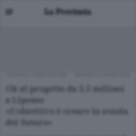
CRONACA
/
COMO CINTURA
MARTEDÌ 22 MARZO 2022
Ok al progetto da 3,5 milioni
a Lipomo
«L’obiettivo è creare la scuola
del futuro»