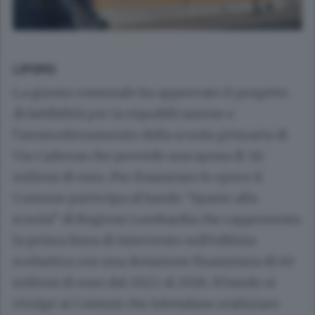
LIPOMO
La giunta comunale ha approvato il progetto
di fattibilità per la riqualificazione e
l’ammodernamento della scuola primaria di
Via Cadorna che prevede una spesa di 3,6
milioni di euro. Per finanziare le opere il
Comune partecipa al bando “Spazio alla
scuola” di Regione Lombardia che rappresenta
la prima linea di intervento sull’edilizia
scolastica con una dotazione finanziaria di 60
milioni di euro dal 2022 al 2026. Il bando si
rivolge ai Comuni che intendano realizzare