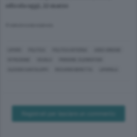
edicola oggi, 22 marzo
© RIPRODUZIONE RISERVATA
LIPOMO
POLITICA
POLITICA INTERNA
AREE URBANE
ISTRUZIONE
SCUOLA
PRIMARIE, ELEMENTARI
ALESSIO CANTALUPPI
RICCARDO BERETTA
LIPOMOLA
Registrati per lasciare un commento