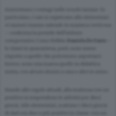
Aumentano i contagi nelle scuole lariane. In
particolare, i casi si registrano alle elementari.
«I numeri stanno salendo in maniera vorticosa
– conferma la preside dell’istituto
comprensivo Como Rebbio
Daniela De Fazio
–
le classi in quarantena, però, sono meno
rispetto a quelle che potremmo aspettarci.
Invece, sono una marea quelle in didattica
mista, con alcuni alunni a casa e altri in aula».
Stando alle regole attuali, alla materna con un
positivo si sospendono le attività per dieci
giorni. Alle elementari, scattano i dieci giorni
di dad con due o più positivi in classe: con un