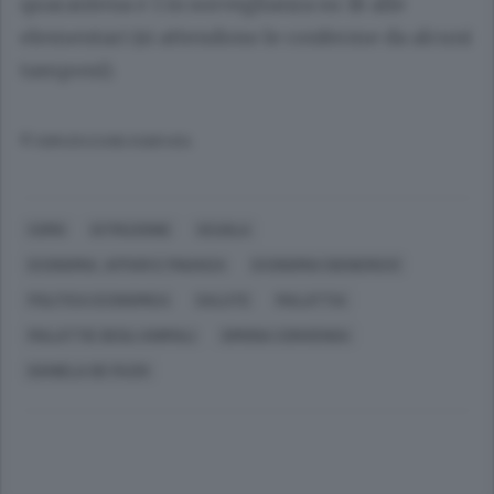
quarantena e 1 in sorveglianza su 18 alle
elementari (si attendono le conferme da alcuni
tamponi).
© RIPRODUZIONE RISERVATA
COMO
ISTRUZIONE
SCUOLA
ECONOMIA, AFFARI E FINANZA
ECONOMIA (GENERICO)
POLITICA ECONOMICA
SALUTE
MALATTIA
MALATTIE DEGLI ANIMALI
SIMONA CONVENGA
DANIELA DE FAZIO