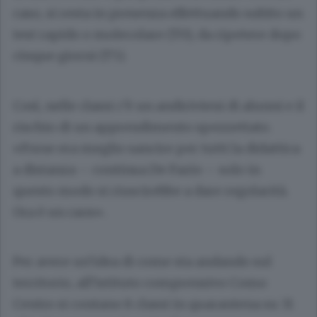
caso, si resta in presenza effettuando subito un
test rapido o molecolare (T0), da ripetere dopo
cinque giorni (T5).
Così, nelle classi c’è un andirivieni di alunni e il
rischio di un apprendimento spezzettato.
«Forse era meglio sancire per tutti la didattica
a distanza – continua De Fazio – solo in
questo modo si riuscirebbe a dare regolarità.
Ora è un caos».
Per avere un’idea di come sta andando sul
territorio, all’istituto comprensivo Como
Centro si contano 8 classi in quarantena su 31