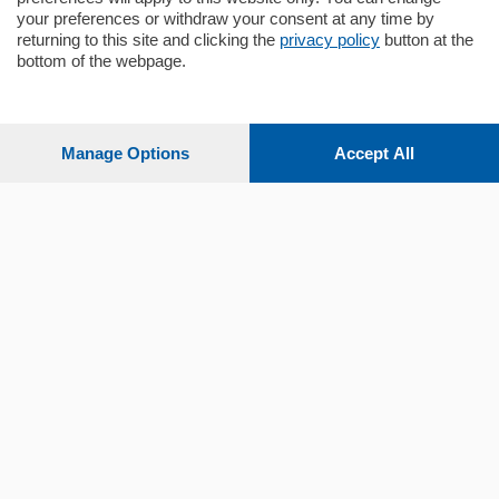
your preferences or withdraw your consent at any time by
Sezioni
returning to this site and clicking the
privacy policy
button at the
bottom of the webpage.
Settimanali
Manage Options
Accept All
Territorio
Sport
Chi Siamo
Servizi
© COPYRIGHT 2026 - La Provincia di Como S.r.l. P. IVA