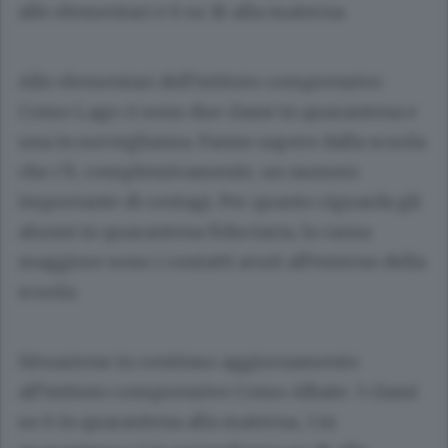
alle elementari e 6 su 16 alla materna.
Alle elementari dell’istituto comprensivo
Como Lago ci sono due classi in quarantena e
una in sorveglianza. Fanno sapere dalla scuola
che c’è, complessivamente, un numero
importante di contagi. Per quanto riguarda gli
alunni in quarantena fiduciaria, la causa
maggiore sono i contatti avuti all’esterno della
scuola.
Situazione in continuo aggiornamento
all’istituto comprensivo Como Albate: 3 classi
su 6 in quarantena alla materna, 1 in