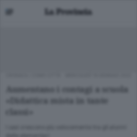
CRONACA
/
COMO CITTÀ
MERCOLEDÌ 19 GENNAIO 2022
Aumentano i contagi a scuola
«Didattica mista in tante
classi»
I casi crescono più velocemente tra gli alunni
delle elementari