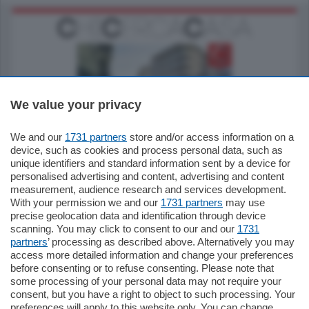
We value your privacy
795.000
€
We and our
1731 partners
store and/or access information on a
device, such as cookies and process personal data, such as
Como - Como
unique identifiers and standard information sent by a device for
Quadrilocale
personalised advertising and content, advertising and content
Zona Como Borghi. Nel complesso di
measurement, audience research and services development.
nuova costruzione "JIULIUS" in Classe
With your permission we and our
1731 partners
may use
Energetica A2 proponiamo ampio
Quadrilocale …
precise geolocation data and identification through device
scanning. You may click to consent to our and our
1731
mq.
145
locali:
4
partners
’ processing as described above. Alternatively you may
access more detailed information and change your preferences
before consenting or to refuse consenting. Please note that
some processing of your personal data may not require your
consent, but you have a right to object to such processing. Your
preferences will apply to this website only. You can change