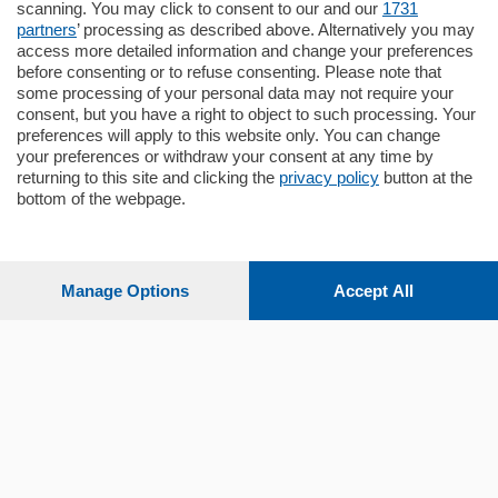
scanning. You may click to consent to our and our
1731
stabile signorile …
partners
’ processing as described above. Alternatively you may
mq.
140
locali:
5
access more detailed information and change your preferences
before consenting or to refuse consenting. Please note that
some processing of your personal data may not require your
consent, but you have a right to object to such processing. Your
preferences will apply to this website only. You can change
your preferences or withdraw your consent at any time by
returning to this site and clicking the
privacy policy
button at the
bottom of the webpage.
Sezioni
Settimanali
Manage Options
Accept All
Territorio
Sport
Chi Siamo