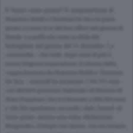
È “Amici come prima” il cinepanettone di
Massimo Boldi e Christian De Sica in parte
girato a Como ii re del box office nel giorno di
Natale. La pellicola vinto la sfida del
botteghino nel giorno del 25 dicembre. La
commedia - che vede, dopo anni di più o
meno litigiosa separazione, il ritorno della
coppia formata da Massimo Boldi e Christian
De Sica - martedì ha incassato 1.334.557 euro
con 180.609 presenze, battendo «Il Ritorno di
Mary Poppins» che si è fermato a 994.769 euro
e 138.360 spettatori, secondo i dati Cinetel. Al
terzo posto, ancora una volta «Bohemian
Rhapsody», il biopic sui Queen, con un incasso