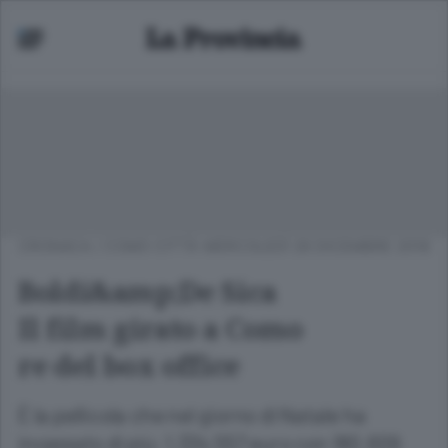
CRONACA
/
COMO CITTÀ
MERCOLEDÌ 26 DICEMBRE 2018
Boldi&amp;De Sica
Il film girato a Como
re del box office
È la pellicola che nel giorno di Natale ha
incassato di più: 1.334.557 euro con 180.609