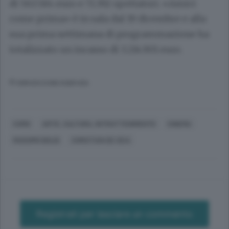
di 563.584 euro e 71.392 spettatori. «Amici
come prima» è in sala dal 19 dicembre e alla
sua prima settimana di programmazione ha
totalizzato un incasso di 3.214.901 euro.
© RIPRODUZIONE RISERVATA
COMO
ARTE, CULTURA, INTRATTENIMENTO
CINEMA
MASSIMO BOLDI
CHRISTIAN DE SICA
Registrati per lasciare un commento