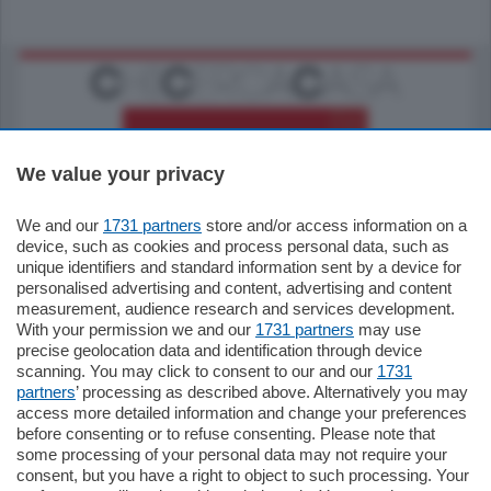
We value your privacy
We and our
1731 partners
store and/or access information on a
770.000
€
device, such as cookies and process personal data, such as
unique identifiers and standard information sent by a device for
Como - Como
personalised advertising and content, advertising and content
Plurilocale
measurement, audience research and services development.
in zona residenziale e tranquilla,
With your permission we and our
1731 partners
may use
proponiamo prestigioso e luminoso
precise geolocation data and identification through device
appartamento all'ultimo piano di uno
scanning. You may click to consent to our and our
1731
stabile signorile …
partners
’ processing as described above. Alternatively you may
mq.
140
locali:
5
access more detailed information and change your preferences
before consenting or to refuse consenting. Please note that
some processing of your personal data may not require your
consent, but you have a right to object to such processing. Your