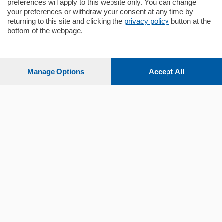
preferences will apply to this website only. You can change
your preferences or withdraw your consent at any time by
returning to this site and clicking the
privacy policy
button at the
bottom of the webpage.
Sezioni
Settimanali
Manage Options
Accept All
Territorio
Sport
Chi Siamo
Servizi