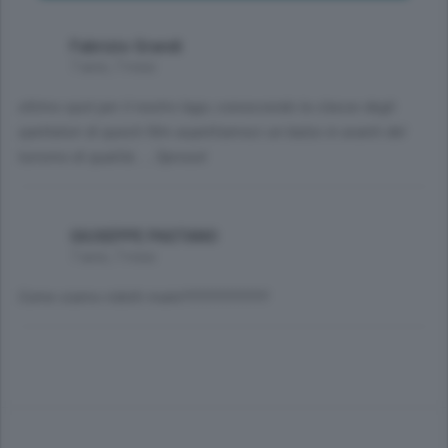
Fabrizio Grandi
7 anni, 7 mesi
ottimo spot per il nostro lago; conoscendo la classe degli
spettatori di questi film aspettiamoci un balzo in avanti del
turismo di qualità..….Sprooot
GIUSEPPE PASTANO
7 anni, 7 mesi
Come siamo ridotti male!!!!!!!!!!!!!!!!!!!!!!