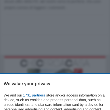
alcuni uffici della P.A. dal centro verso la periferia. Ora sono
proprio curioso di leggere i commenti...
We value your privacy
We and our
1731 partners
store and/or access information on a
795.000
€
device, such as cookies and process personal data, such as
unique identifiers and standard information sent by a device for
Como - Como
personalised advertising and content, advertising and content