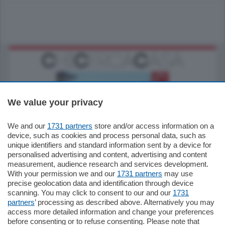
We value your privacy
We and our
1731 partners
store and/or access information on a
770.000
€
device, such as cookies and process personal data, such as
unique identifiers and standard information sent by a device for
Como - Como
personalised advertising and content, advertising and content
Plurilocale
measurement, audience research and services development.
in zona residenziale e tranquilla,
With your permission we and our
1731 partners
may use
proponiamo prestigioso e luminoso
precise geolocation data and identification through device
appartamento all'ultimo piano di uno
scanning. You may click to consent to our and our
1731
stabile signorile …
partners
’ processing as described above. Alternatively you may
mq.
140
locali:
5
access more detailed information and change your preferences
before consenting or to refuse consenting. Please note that