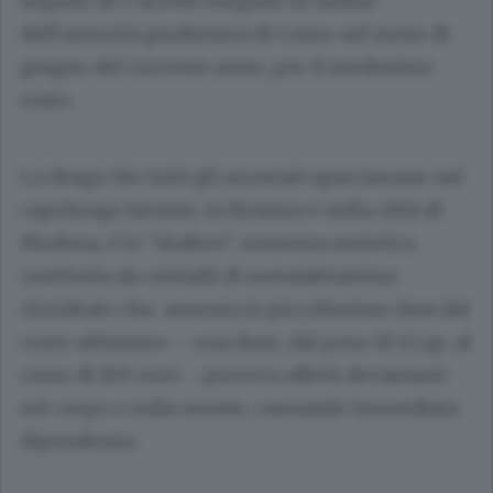
seguito di 2 arresti eseguiti su ordine
dell’autorità giudiziaria di Como nel mese di
giugno del corrente anno, per il medesimo
reato.
La droga che tutti gli arrestati spacciavano nel
capoluogo lariano, in Brianza e nella città di
Modena, è lo “shaboo”, sostanza sintetica
costituita da cristalli di metanfetamina
cloridrato che, assunta in piccolissime dosi dal
costo altissimo – una dose, dal peso di 0,1 gr, al
costo di 100 euro - provoca effetti devastanti
sul corpo e sulla mente, causando immediata
dipendenza.