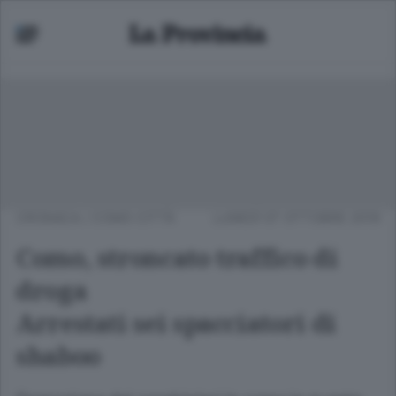
CRONACA
/
COMO CITTÀ
LUNEDÌ 07 OTTOBRE 2019
Como, stroncato traffico di
droga
Arrestati sei spacciatori di
shaboo