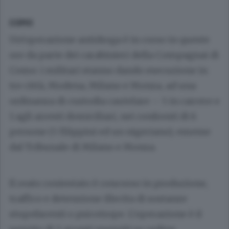
COMO
Un’operazione antidroga è in corso in queste
ore da parte dei carabinieri della Compagnai di
Como: i militari stanno dando esecuzione in
tre città, Modena, Milano e Monza, ad una
ordinanza di custodia cautelare – 5 in carcere e
1 agli arresti domiciliari, nei confronti di 6
persone (5 filippini ed un nigeriano), emesse
dal Tribunale di Milano e Monza.
Il reato contestato è concorso in produzione,
traffico e detenzione illecita di sostanze
stupefacenti o psicotrope. L’operazione è il