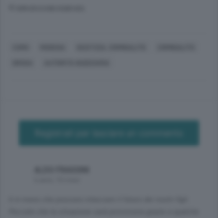
© RIPRODUZIONE RISERVATA
COMO
MODENA
GIUSTIZIA, CRIMINALITÀ
CRIMINALITÀ
DROGA
AUTORITÀ GIUDIZIARIA
Registrati per lasciare un commento
ALDO FRASSINI
6 anni, 10 mesi
6 in meno che possono intaccare il futuro dei nostri figli.
Peccato che la situazione sarà provvisoria grazie a qualche