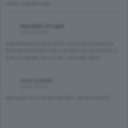
cavillo o a qualche toga.
Alessandro Ul Laghè
6 anni, 10 mesi
congratulazione al lavoro svolto, queste son le notizie che
fanno bene alla gente e che ci fa capire che sul territorio ci
siete e ci tutelate, per noi e per i nostri figli. Grazie
rocco scurzuni
6 anni, 10 mesi
tanto pochi mesi e saranno già liberi.. perché arrestarli?