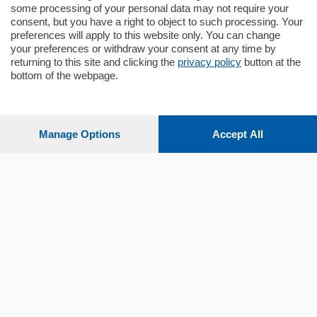
some processing of your personal data may not require your
consent, but you have a right to object to such processing. Your
preferences will apply to this website only. You can change
your preferences or withdraw your consent at any time by
returning to this site and clicking the
privacy policy
button at the
bottom of the webpage.
Sezioni
Settimanali
Manage Options
Accept All
Territorio
Sport
Chi Siamo
Servizi