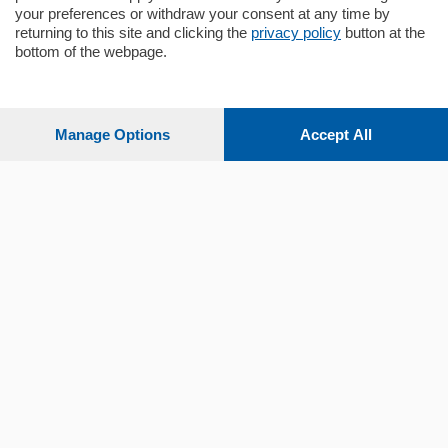
your preferences or withdraw your consent at any time by
returning to this site and clicking the
privacy policy
button at the
bottom of the webpage.
Sezioni
Settimanali
Manage Options
Accept All
Territorio
Sport
Chi Siamo
Servizi