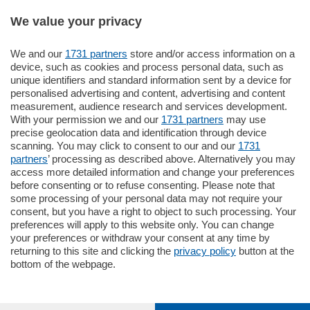
We value your privacy
770.000
€
We and our
1731 partners
store and/or access information on a
device, such as cookies and process personal data, such as
Como - Como
unique identifiers and standard information sent by a device for
Plurilocale
personalised advertising and content, advertising and content
in zona residenziale e tranquilla,
measurement, audience research and services development.
proponiamo prestigioso e luminoso
With your permission we and our
1731 partners
may use
appartamento all'ultimo piano di uno
stabile signorile …
precise geolocation data and identification through device
scanning. You may click to consent to our and our
1731
mq.
140
locali:
5
partners
’ processing as described above. Alternatively you may
access more detailed information and change your preferences
before consenting or to refuse consenting. Please note that
some processing of your personal data may not require your
consent, but you have a right to object to such processing. Your
preferences will apply to this website only. You can change
your preferences or withdraw your consent at any time by
Sezioni
returning to this site and clicking the
privacy policy
button at the
bottom of the webpage.
Settimanali