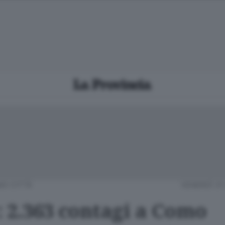
O CITTÀ
VENERDÌ 31
: 2.363 contagi a Como