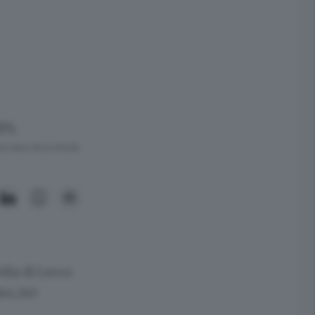
18%
ra meno di un minuto.
ella di Lecco
144.243