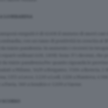
LA LOMBARDIA
amponi eseguiti è di 41.458 il numero di nuovi casi 
Lombardia, con un tasso di positività in crescita al 1
da inizio pandemia. In aumento i ricoveri in terapi
ei reparti ordinari (+28, 1.859). Sono 37 i decessi, che 
81 da inizio pandemia.Per quanto riguarda le provinc
gnalati a Milano, 3.429 a Bergamo, 3.504 a Brescia, 2.
na, 1.172 a Lecco, 1.220 a Lodi, 1.128 a Mantova, 4.5
2 a Pavia, 560 a Sondrio e 3.209 a Varese.
O SCORSO