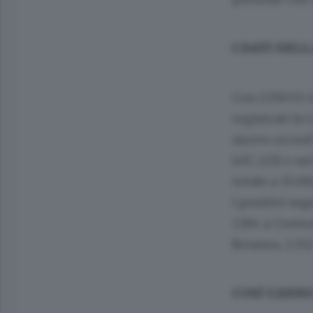
I DATI DEL
Con 229.055 t
registrati in 
nuovo record 
(+17, 221) e n
totale a 35.0
i positivi se
1.194 a Cremo
Brianza, 2.15
COSÌ L’ANN