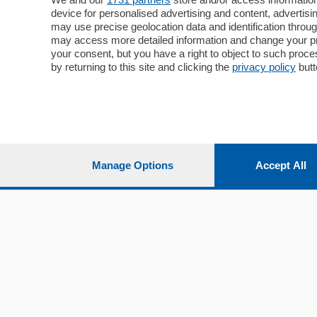
device for personalised advertising and content, advert
Economia
Cintura
may use precise geolocation data and identification throu
Cultura e Spettacoli
Lago e val
may access more detailed information and change your pre
Sport
Cantù e M
your consent, but you have a right to object to such proc
Editoriali
Erba
by returning to this site and clicking the
privacy policy
butt
Podcast
Olgiate e 
Quatar Pass
Media Inglese
Sport
Storie nella Breva
Dirette C
Focus
Classifica
Manage Options
Accept All
Up
Notizie C
Dossier
Classifica
Classifica
Settimanali
Classifich
L'Ordine
Imprese & Lavoro
Diogene
Salute & Benessere
Frontiera