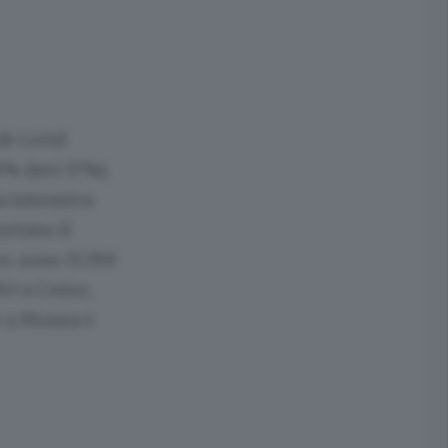
di Covid
8% (ieri 17%),
a intensiva
portano il
e, sono 15.769
363 a Como,
68 a Monza e