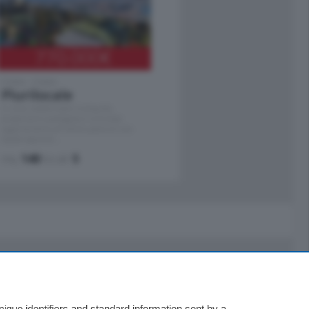
770.000
€
Como - Como
Plurilocale
in zona residenziale e tranquilla,
proponiamo prestigioso e luminoso
appartamento all'ultimo piano di uno
stabile signorile …
mq.
140
locali:
5
Servizi
Necrologie
que identifiers and standard information sent by a