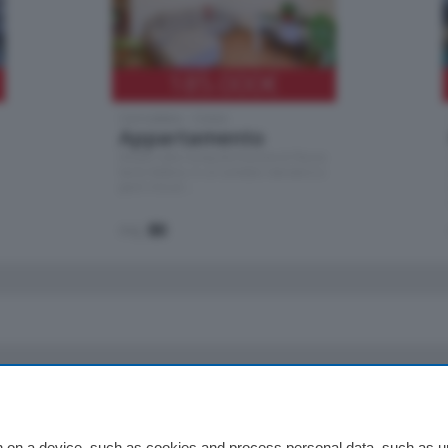
185.000
€
Cernobbio - Como
Appartamento
Situato nella tranquilla frazione di Piazza
Santo Stefano, in un contesto riservato e a
pochi minuti …
mq.
80
io
Chi Siamo
Redazione
 on a device, such as cookies and process personal data, such as uni