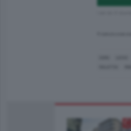
I dati del 31 dice
© RIPRODUZIONE RI
COMO
LECCO
MALATTIA
MI