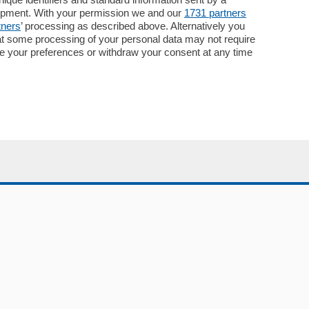
lopment. With your permission we and our
1731 partners
Pubblicità
tners
’ processing as described above. Alternatively you
Concorsi
at some processing of your personal data may not require
Abbonamenti
nge your preferences or withdraw your consent at any time
Più letti
Le aziende comunicano
Speciali
Cinema
ChiCercaCasa
Archivio
Meteo
Skill Alexa
Elezioni 2024