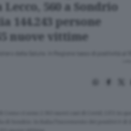
a Lecco, 560 a Sondrio
lia 144.243 persone
55 nuove vittime
istero della Salute. In Regione tasso di positività al 
Lettu
di Como ci sono 2.363 nuovi casi di Covid, 1.172 in qu
a di Sondrio. In Italia l’incremento dei positivi è di 
155 nuove vittime.