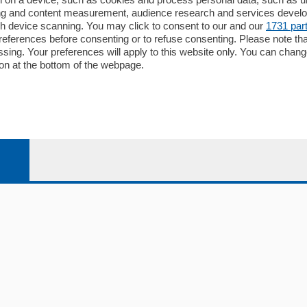
ising and content measurement, audience research and services deve
Editore
gh device scanning. You may click to consent to our and our
1731 par
li
Contatti
ferences before consenting or to refuse consenting. Please note th
ariano
Privacy e Policy
essing. Your preferences will apply to this website only. You can cha
on at the bottom of the webpage.
bassa
alcio Como
 Serie B
alcio Como
 Serie A
 Serie A Femminile
e