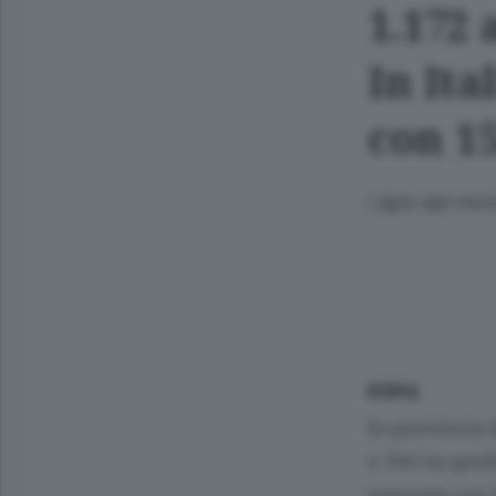
1.172 
In Ita
con 1
I dati del min
ROMA
In provincia 
e 560 in quell
persone con 