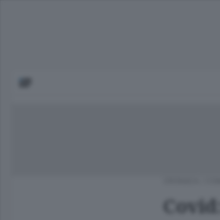
CRONACA
/
COM
Covid