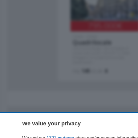
795.000
€
Como - Como
Quadrilocale
Zona Como Borghi. Nel complesso di
nuova costruzione "JIULIUS" in Classe
Energetica A2 proponiamo ampio
Quadrilocale …
mq.
145
locali:
4
We value your privacy
Sezioni
Territor
Cronaca
Como
We and our
1731 partners
store and/or access information