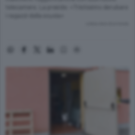
telecamere. La preside: «Tristissimo derubare
i ragazzi della scuola»
Lettura meno di un minuto.