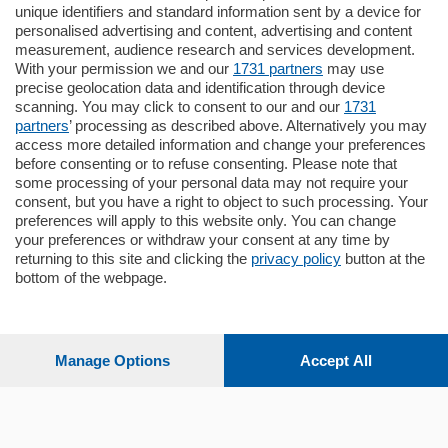
unique identifiers and standard information sent by a device for
Como - Como
personalised advertising and content, advertising and content
Quadrilocale
measurement, audience research and services development.
Zona Como Borghi. Nel complesso di
With your permission we and our
1731 partners
may use
nuova costruzione "JIULIUS" in Classe
precise geolocation data and identification through device
Energetica A2 proponiamo ampio
scanning. You may click to consent to our and our
1731
Quadrilocale …
partners
’ processing as described above. Alternatively you may
mq.
145
locali:
4
access more detailed information and change your preferences
before consenting or to refuse consenting. Please note that
some processing of your personal data may not require your
consent, but you have a right to object to such processing. Your
preferences will apply to this website only. You can change
your preferences or withdraw your consent at any time by
returning to this site and clicking the
privacy policy
button at the
bottom of the webpage.
Sezioni
Settimanali
Manage Options
Accept All
Territorio