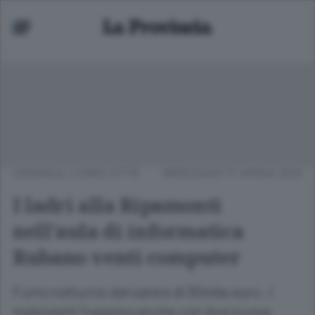
CRONACA
/
COMO CITTÀ
MERCOLEDÌ 17 APRILE 2019
I ladri alla Ripamonti
nell’aula di informatica
Rubano venti computer
Furto notturno del valore di 30mila euro . I
malviventi fuggono anche con due nuove