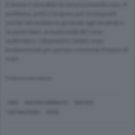
Il danno è stimabile in circa trentamila euro. Il
problema, però, è la spesa per ricomprarli
poiché serviranno in generale agli studenti e,
in particolare, ai maturandi del corso
audiovisivo. I dispositivi, infatti, sono
fondamentali per portare a termine l’esame di
stato.
© RIPRODUZIONE RISERVATA
COMO
GIUSTIZIA, CRIMINALITÀ
GIUSTIZIA
GAETANA FILOSA
PICCHI