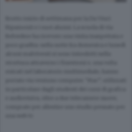
Brutto inizio di settimana per la Da Vinci
Ripamonti e i suoi alunni. La scuola di via
Belvedere ha ricevuto una visita inaspettata e
poco gradita: nella notte fra domenica e lunedì
alcuni malviventi si sono introdotti nella
struttura attraverso i finestroni e, una volta
entrati nel laboratorio multimediale, hanno
portato via ventuno computer “Mac”, utilizzati
in particolare dagli studenti dei corsi di grafica
e audiovisiva, oltre a due telecamere nuove,
comprate per allestire uno studio pensato per
una web tv.