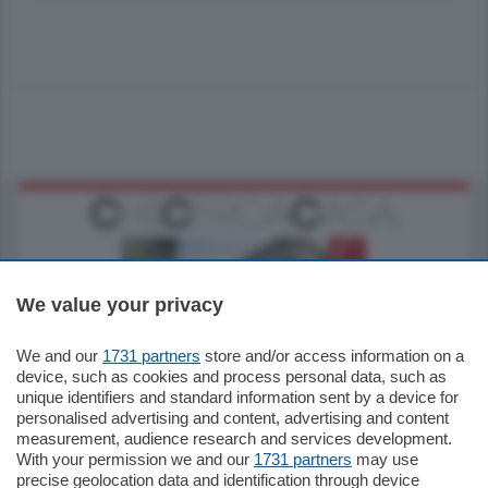
We value your privacy
We and our
1731 partners
store and/or access information on a
795.000
€
device, such as cookies and process personal data, such as
unique identifiers and standard information sent by a device for
Como - Como
personalised advertising and content, advertising and content
Quadrilocale
measurement, audience research and services development.
Zona Como Borghi. Nel complesso di
With your permission we and our
1731 partners
may use
nuova costruzione "JIULIUS" in Classe
precise geolocation data and identification through device