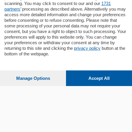
Energetica A2 proponiamo ampio
scanning. You may click to consent to our and our
1731
Quadrilocale …
partners
’ processing as described above. Alternatively you may
mq.
145
locali:
4
access more detailed information and change your preferences
before consenting or to refuse consenting. Please note that
some processing of your personal data may not require your
consent, but you have a right to object to such processing. Your
preferences will apply to this website only. You can change
your preferences or withdraw your consent at any time by
returning to this site and clicking the
privacy policy
button at the
Sezioni
bottom of the webpage.
Settimanali
Manage Options
Accept All
Territorio
Sport
Chi Siamo