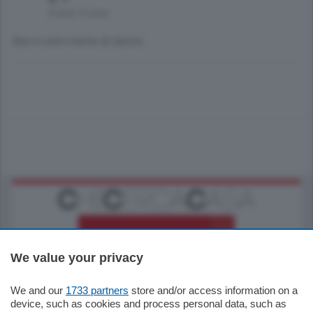
8 anni, 3 mesi
Non è certo merito di Salvini .
We value your privacy
We and our
1733 partners
store and/or access information on a
185.000
€
device, such as cookies and process personal data, such as