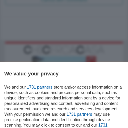
We value your privacy
We and our
1731 partners
store and/or access information on a
770.000
€
device, such as cookies and process personal data, such as
unique identifiers and standard information sent by a device for
Como - Como
personalised advertising and content, advertising and content
Plurilocale
measurement, audience research and services development.
in zona residenziale e tranquilla,
With your permission we and our
1731 partners
may use
proponiamo prestigioso e luminoso
precise geolocation data and identification through device
appartamento all'ultimo piano di uno
scanning. You may click to consent to our and our
1731
stabile signorile …