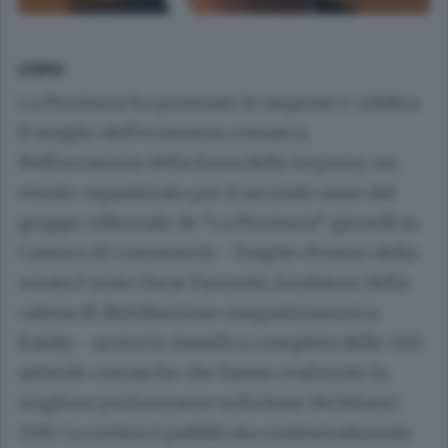
COMO
La Provincia ha premiato le imprese e celebra
il meglio dell’economia comasca.
Nell’occasione della Festa delle Imprese, un
evento organizzato per il secondo anno dal
gruppo editoriale de “La Provincia” giovedì in
Camera di Commercio - l’ospite d’onore della
serata è stato Oscar Farinetti, fondatore della
catena di distribuzione enogastronomica
Eataly - arriva la classifica completa delle 500
aziende comasche che hanno realizzato la
migliore performance sulla base dei bilanci
2015. La rivista è pubblicata contestualmente