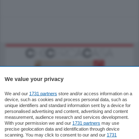
We value your privacy
We and our
1731 partners
store and/or access information on a
185.000
€
device, such as cookies and process personal data, such as
unique identifiers and standard information sent by a device for
Cernobbio - Como
personalised advertising and content, advertising and content
Appartamento
measurement, audience research and services development.
Situato nella tranquilla frazione di Piazza
With your permission we and our
1731 partners
may use
Santo Stefano, in un contesto riservato e a
precise geolocation data and identification through device
pochi minuti …
scanning. You may click to consent to our and our
1731