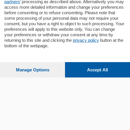
partners
’ processing as described above. Alternatively you may
mq.
80
access more detailed information and change your preferences
before consenting or to refuse consenting. Please note that
some processing of your personal data may not require your
consent, but you have a right to object to such processing. Your
preferences will apply to this website only. You can change
your preferences or withdraw your consent at any time by
returning to this site and clicking the
privacy policy
button at the
bottom of the webpage.
Sezioni
Settimanali
Manage Options
Accept All
Territorio
Sport
Chi Siamo
Servizi