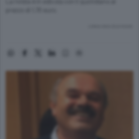
La rivista è in edicola con il quotidiano al
prezzo di 1,70 euro.
Lettura meno di un minuto.