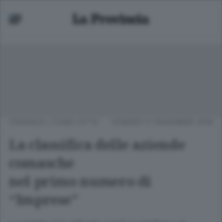
CRONACA
/
COMO CITTÀ
VENERDÌ 11 NOVEMBRE 2016
La classifica delle aziende
comasche
nel primo numero di
“Imprese”