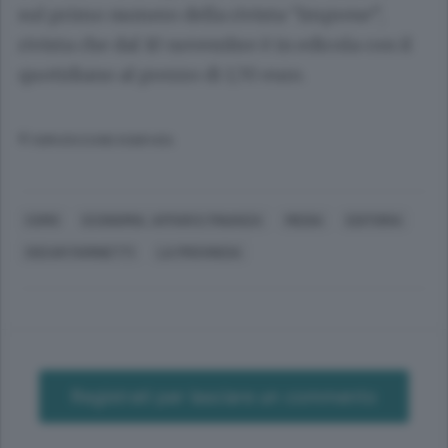
sul primo numero della rivista “Imprese”,
rivista che dal 10 novembre è in edicola con il
quotidiano al prezzo di 1,70 euro.
© RIPRODUZIONE RISERVATA
COMO
ECONOMIA, AFFARI E FINANZA
MEDIA
EDITORIA
OSCAR FARINETTI
LA PROVINCIA
Registrati per lasciare un commento