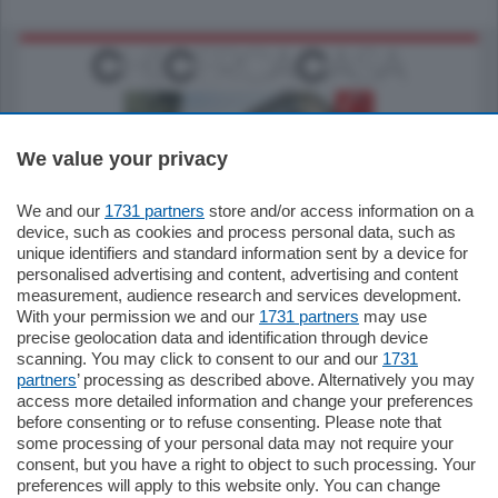
We value your privacy
We and our
1731 partners
store and/or access information on a
795.000
€
device, such as cookies and process personal data, such as
unique identifiers and standard information sent by a device for
Como - Como
personalised advertising and content, advertising and content
Quadrilocale
measurement, audience research and services development.
Zona Como Borghi. Nel complesso di
With your permission we and our
1731 partners
may use
nuova costruzione "JIULIUS" in Classe
precise geolocation data and identification through device
Energetica A2 proponiamo ampio
scanning. You may click to consent to our and our
1731
Quadrilocale …
partners
’ processing as described above. Alternatively you may
mq.
145
locali:
4
access more detailed information and change your preferences
before consenting or to refuse consenting. Please note that
some processing of your personal data may not require your
consent, but you have a right to object to such processing. Your
preferences will apply to this website only. You can change