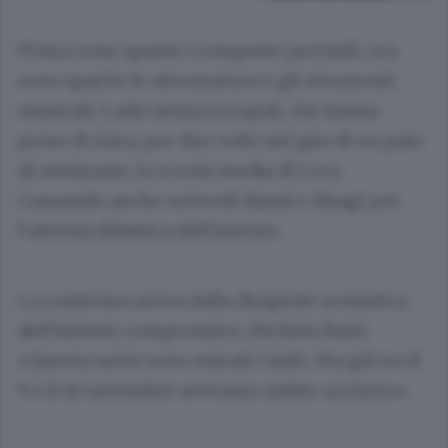
Prima sono spariti i computer portatili, ora
sono sparite le attrezzature e gli strumenti
musicali. Ladri senza scrupoli, che hanno
preso di mira, per due volte nel giro di un paio
di settimane, la scuola media di Lora.
Causando anche notevoli danni e disagi per
l’attività didattica dell’istituto.
La conferma arriva dalla dirigente scolastica
dell’istituto comprensivo,
Michela Ratti
:
«Questa notte sono entrati i ladri. Ma già tra il
9 e il 10 settembre avevamo subito un furto».