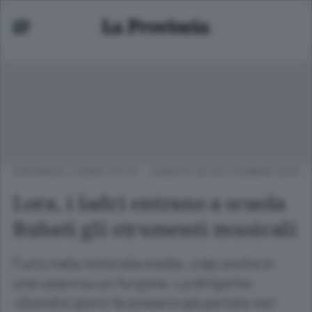
CRONACA
/
COMO CITTÀ
SABATO 26 SETTEMBRE 2015
Lora, i ladri entrano a scuola
Rubati gli strumenti musicali
Furto nella notte alla media: colpi anche in
una casa e su un furgone. La dirigente:
«Quindici giorni fa avevano già portato via i