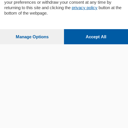
your preferences or withdraw your consent at any time by
returning to this site and clicking the
privacy policy
button at the
bottom of the webpage.
Sezioni
Settimanali
Manage Options
Accept All
Territorio
Sport
Chi Siamo
Servizi