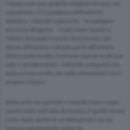
I danni sono per qualche migliaio di euro, ma
soprattutto c’è il problema dell’attività
didattica. «Quindi ci giorni fa - ha spiegato
ancora la dirigente - i ladri sono riusciti a
entrare forzando le porte di sicurezza che
danno all’esterno e alcune porte all’interno
della scuola media. Così sono entrati in alcune
aule e nei laboratori». Rubando computer sia
nella scuola media, sia nella elementare che è
proprio a fianco.
Nella notte tra giovedì e venerdì, l’altro colpo,
questa volta nell’aula di musica. E quella stessa
notte, furto anche in un’abitazione e su un
furgone parcheggiato nella via.