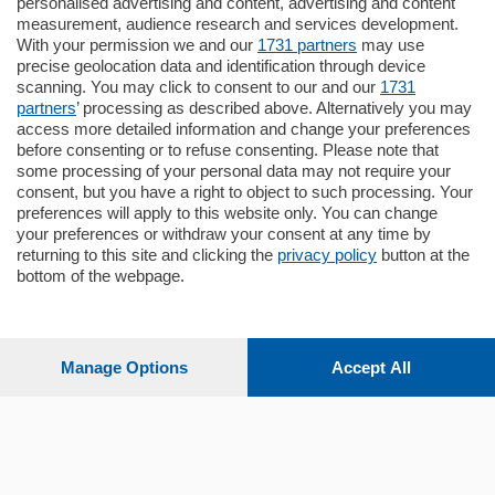
personalised advertising and content, advertising and content
Appartamento
measurement, audience research and services development.
Situato nella tranquilla frazione di Piazza
With your permission we and our
1731 partners
may use
Santo Stefano, in un contesto riservato e a
precise geolocation data and identification through device
pochi minuti …
scanning. You may click to consent to our and our
1731
partners
’ processing as described above. Alternatively you may
mq.
80
access more detailed information and change your preferences
before consenting or to refuse consenting. Please note that
some processing of your personal data may not require your
consent, but you have a right to object to such processing. Your
preferences will apply to this website only. You can change
your preferences or withdraw your consent at any time by
returning to this site and clicking the
privacy policy
button at the
bottom of the webpage.
Sezioni
Settimanali
Manage Options
Accept All
Territorio
Sport