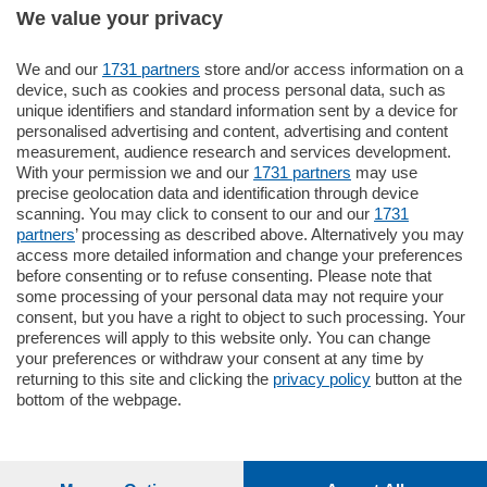
We value your privacy
We and our
1731 partners
store and/or access information on a
795.000
€
device, such as cookies and process personal data, such as
unique identifiers and standard information sent by a device for
Como - Como
personalised advertising and content, advertising and content
Quadrilocale
measurement, audience research and services development.
Zona Como Borghi. Nel complesso di
With your permission we and our
1731 partners
may use
nuova costruzione "JIULIUS" in Classe
precise geolocation data and identification through device
Energetica A2 proponiamo ampio
scanning. You may click to consent to our and our
1731
Quadrilocale …
partners
’ processing as described above. Alternatively you may
mq.
145
locali:
4
access more detailed information and change your preferences
before consenting or to refuse consenting. Please note that
some processing of your personal data may not require your
consent, but you have a right to object to such processing. Your
preferences will apply to this website only. You can change
your preferences or withdraw your consent at any time by
returning to this site and clicking the
privacy policy
button at the
bottom of the webpage.
Sezioni
Settimanali