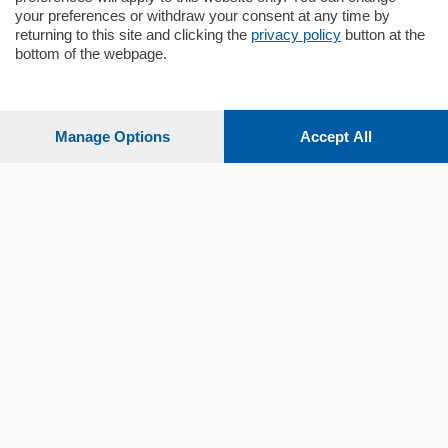
your preferences or withdraw your consent at any time by
returning to this site and clicking the
privacy policy
button at the
bottom of the webpage.
Sezioni
Settimanali
Manage Options
Accept All
Territorio
Sport
Chi Siamo
Servizi