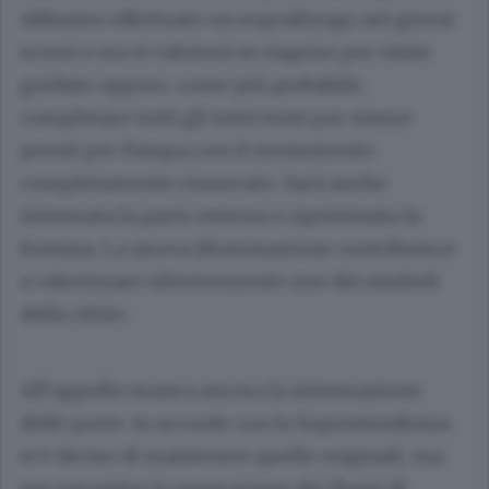
Abbiamo effettuato un sopralluogo nei giorni
scorsi e ora si valuterà se riaprire per visite
guidate oppure, come più probabile,
completare tutti gli interventi per essere
pronti per Pasqua con il monumento
completamente rinnovato. Sarà anche
sistemata la parte esterna e ripristinata la
fontana. La nuova illuminazione contribuisce
a valorizzare ulteriormente uno dei simboli
della città».
All’appello manca ancora la sistemazione
delle porte: in accordo con la Soprintendenza
si è deciso di mantenere quelle originali, ma
per garantire la separazione dei flussi di