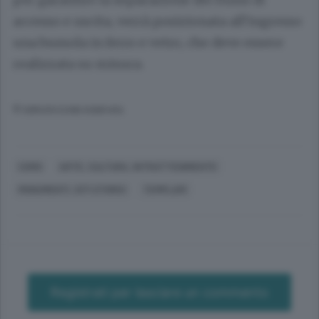
accesso e uscita, verrà posizionata all’ingresso
una bussola in ferro e vetro, che deve essere
realizzata su misura.
© RIPRODUZIONE RISERVATA
COMO
ARTE, CULTURA, INTRATTENIMENTO
MONUMENTI, SITI STORICI
TEMPLARI
Registrati per lasciare un commento