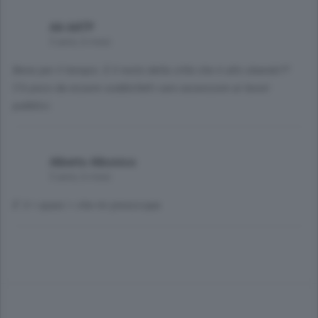
AA AATP
5 anni, 6 mesi
Bene per il tempio. E il resto della città che è allo sbando??
C'è poco da essere soddisfatti caro assessore ai lavori
pubblici.
Alberto Albonico
5 anni, 6 mesi
E' il < quasi > che mi preoccupa