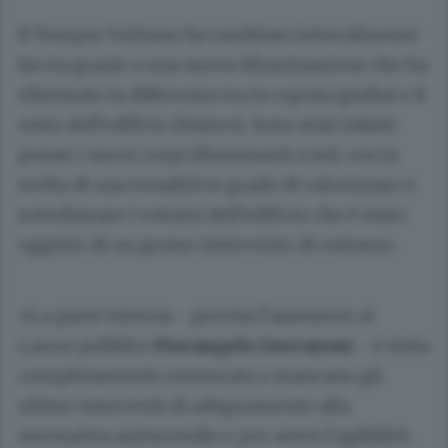
Il Tempio Voltiano ha cambiato letteralmente
faccia grazie a una nuova illuminazione che ha
eliminato la differenza tra la cupola (gialla) e il
resto dell’edificio (bianco). Sono stati infatti
posati i nuovi corpi illuminanti a led, con la
scelta di una tonalità in grado di valorizzare e
sottolineare i volumi dell’edificio che è stato
oggetto di un grosso intervento di restauro.
«La parte interna - precisa l’assessore ai
Lavori pubblici
Pierangelo Gervasoni
- è stata
completamente restaurata e mancano gli
ultimi interventi di adeguamento alla
normativa antincendio e per avere l’agibilità.