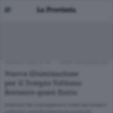
CRONACA
/
COMO CITTÀ
SABATO 30 GENNAIO 2021
Nuova illuminazione
per il Tempio Voltiano
Restauro quasi finito
Sostituiti fari e lampadine in modo da rendere
uniformi i corpi illuminanti di cupola ed