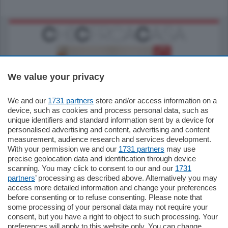
We value your privacy
We and our
1731 partners
store and/or access information on a
185.000
€
device, such as cookies and process personal data, such as
unique identifiers and standard information sent by a device for
Cernobbio - Como
personalised advertising and content, advertising and content
Appartamento
measurement, audience research and services development.
Situato nella tranquilla frazione di Piazza
With your permission we and our
1731 partners
may use
Santo Stefano, in un contesto riservato e a
precise geolocation data and identification through device
pochi minuti …
scanning. You may click to consent to our and our
1731
partners
’ processing as described above. Alternatively you may
mq.
80
access more detailed information and change your preferences
before consenting or to refuse consenting. Please note that
some processing of your personal data may not require your
consent, but you have a right to object to such processing. Your
preferences will apply to this website only. You can change