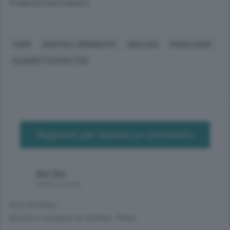
© RIPRODUZIONE RISERVATA
COMO
GIUSTIZIA, CRIMINALITÀ
GIUSTIZIA
MARIO LUCINI
ELISABETTA DI MATTEO
Registrati per lasciare un commento
Xyz Zyx
9 anni, 2 mesi
Vizio di forma...
Questo e' un paese di cialtroni. Punto.