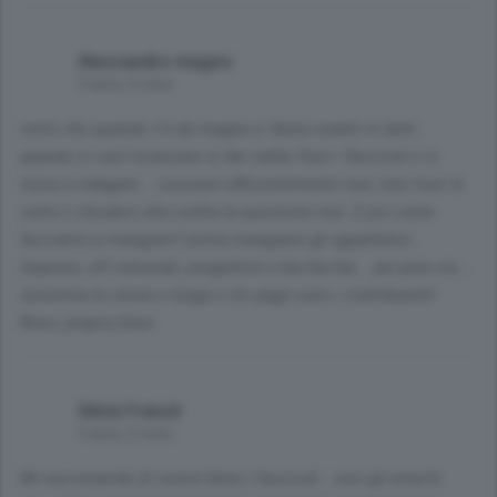
Alessandro magno
9 anni, 2 mesi
certo che quando c'è da magna si fanno avanti in tanti...
quando si vuol incassare si fan saltar fuori i fascicoli e si
inizia a indagare... Lavorare efficientemente mai, tirar fuori le
carte e chiudere alla svelta la questione mai. E poi come
facciamo a mangiare? prima mangiano gli appaltatori,
imprese, uff comunali, progettisti e bla bla bla... poi pure voi....
insomma la storia e lunga e chi paga sono i contribuenti!
Bravi, proprio bravi
Silvia French
9 anni, 2 mesi
Mi raccomando di riunire bene i fascicoli...cosi gli emeriti