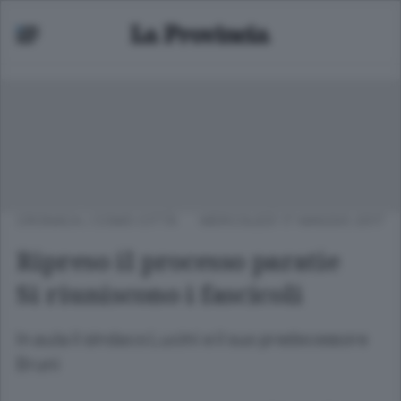
CRONACA
/
COMO CITTÀ
MERCOLEDÌ 17 MAGGIO 2017
Ripreso il processo paratie
Si riuniscono i fascicoli
In aula il sindaco Lucini e il suo predecessore
Bruni