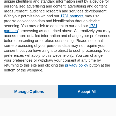
unique identifiers and standard information sent by a device for
Como - Como
personalised advertising and content, advertising and content
Plurilocale
measurement, audience research and services development.
in zona residenziale e tranquilla,
With your permission we and our
1731 partners
may use
proponiamo prestigioso e luminoso
precise geolocation data and identification through device
appartamento all'ultimo piano di uno
scanning. You may click to consent to our and our
1731
stabile signorile …
partners
’ processing as described above. Alternatively you may
mq.
140
locali:
5
access more detailed information and change your preferences
before consenting or to refuse consenting. Please note that
some processing of your personal data may not require your
consent, but you have a right to object to such processing. Your
preferences will apply to this website only. You can change
your preferences or withdraw your consent at any time by
returning to this site and clicking the
privacy policy
button at the
bottom of the webpage.
Sezioni
Settimanali
Manage Options
Accept All
Territorio
Sport