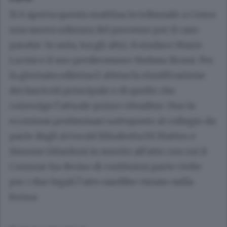
Si è aperta questa mattina in tribunale a Como
una nuova udienza del processo per il caso
paratie. In aula, tra gli altri, il sindaco Mario
Lucini e il suo predecessore Stefano Bruni. Per
la giornata odierna è attesa la riunificazione
dei fascicoli principale e di quello che
coinvolge l’attuale primo cittadino. Due le
eccezioni preliminari sottoposte al collegio da
parte degli avvocati Elisabetta Di Matteo e
Simone Gilardoni in merito all’atto con cui il
Comune ha deciso di costituirsi parte civile:
per i due legali l’atto sarebbe viziato nella
forma.