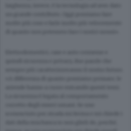
larghezza, invece, è la tecnologia ad aver dato
un grande contributo. Oggi possiamo fare
molte più cose e farle molto più velocemente
di quanto non potessero fare i nostri nonni».
Elettrodomestici, case e auto connesse e
quindi sicurezza e privacy, due parole che
sempre più caratterizzeranno il nostro futuro.
«A differenza di quanto possiamo pensare, le
aziende hanno a cuore entrambi questi temi.
La sicurezza è legata al comportamento
corretto degli esseri umani. Se uno
sconosciuto per strada mi ferma e mi chiede i
dati della mia banca io non glieli do, perché,