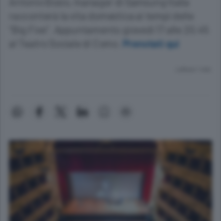
Antonio Bosio, manager di Samsung Italia
racconterà la vita domestica ai tempi delle
“Big Five”. Appuntamento giovedì 17 alle 20.45
al Teatro Sociale di Como.
Prenotati qui
Lettura 1 min.