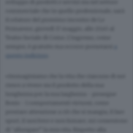
sviluppo di prodotti e servizi sia nel settore
commerciale che in quello professionale, sarà
il relatore del prossimo incontro de Le
Primavere, giovedì 17 maggio, alle 20,45 al
Teatro Sociale di Como. L’ingresso, come
sempre, è gratuito ma occorre prenotarsi
a
questo indirizzo
.
«Immaginiamo che la vita che ciascuno di noi
riesce a vivere sia il prodotto della sua
lunghezza per la sua larghezza - prosegue
Bosio - I comportamenti virtuosi, come
prestare attenzione a ciò che si mangia, il fare
sport, il non bere e non fumare, mi consentono
di “allungare” la mia vita. Rispetto alla