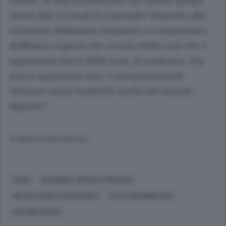
invece, se uno sconosciuto mi chiede quegli
stessi dati via mail io rispondo? Rispetto alla
sicurezza dobbiamo imparare a comportarci,
dobbiamo sapere che ci sono delle cose che è
opportuno fare e delle cose, al contrario, che
non è opportuno fare. I comportamenti
virtuosi vanno trasferiti anche nel mondo
digitale”.
© RIPRODUZIONE RISERVATA
COMO
ECONOMIA, AFFARI E FINANZA
METALLURGIA E MECCANICA
ELETTRODOMESTICI
ANTONIO BOSIO