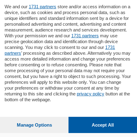
We and our
1731 partners
store and/or access information on a
795.000
€
device, such as cookies and process personal data, such as
unique identifiers and standard information sent by a device for
Como - Como
personalised advertising and content, advertising and content
Quadrilocale
measurement, audience research and services development.
Zona Como Borghi. Nel complesso di
With your permission we and our
1731 partners
may use
nuova costruzione "JIULIUS" in Classe
precise geolocation data and identification through device
Energetica A2 proponiamo ampio
scanning. You may click to consent to our and our
1731
Quadrilocale …
partners
’ processing as described above. Alternatively you may
mq.
145
locali:
4
access more detailed information and change your preferences
before consenting or to refuse consenting. Please note that
some processing of your personal data may not require your
consent, but you have a right to object to such processing. Your
preferences will apply to this website only. You can change
your preferences or withdraw your consent at any time by
returning to this site and clicking the
privacy policy
button at the
bottom of the webpage.
Sezioni
Settimanali
Manage Options
Accept All
Territorio