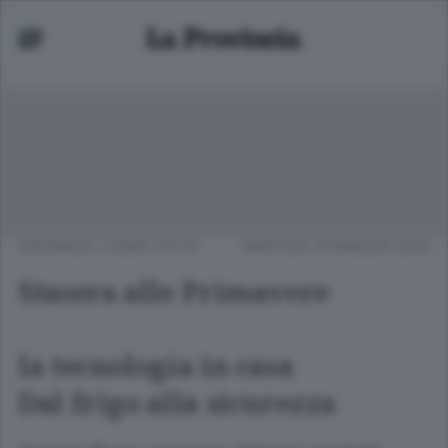
CRONACA
/
COMO CITTÀ
MARTEDÌ 15 MAGGIO 2018
Stasera alle Primavere
la tecnologia in casa
Dal frigo alla sicurezza