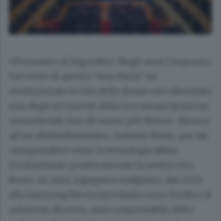
«Pensiamo al frigorifero. Negli anni Cinquanta
l’avvento di questa “macchina” ha
rivoluzionato la vita delle donne ed è diventato
uno degli strumenti della loro emancipazione,
consentendo loro di essere più libere». Ricorre
ad un elettrodomestico, Antonio Bosio, per far
comprendere come la tecnologia abbia
rivoluzionato positivamente la nostra vita.
Bosio, 48 anni, ingegnere lodigiano, dal 2002
alla Samsung Electronics Italia come Product &
solutions director, ossia responsabile dello