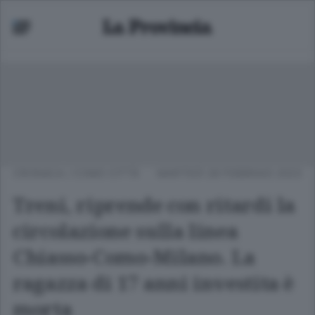
CRONACA
/
COMO CITTÀ
MARTEDÌ 28 FEBBRAIO 2023
Treni, riprende con ritardi la
circolazione sulla linea
Chiasso-Como-Milano. La
ragazza di 17 anni investita è
morta