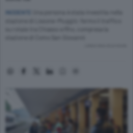
Una persona è stata investita nella
INCIDENTE
stazione di Lissone-Muggiò: fermo il traffico
su rotaie tra Chiasso e Rho, compresa la
stazione di Como San Giovanni
Lettura meno di un minuto.