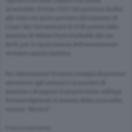
ripreso a circolare, seppur con ritardi
accumulati. Il treno 25257 (in partenza da Rho
alle 15:43 con arrivo previsto alla stazione di
Como San Giovanni per le 17:11) partirà dalla
stazione di Milano Porta Garibaldi alle ore
16:09, per le ripercussioni dell’investimento
avvenuto questa mattina.
Per informazioni Trenord consiglia di prestare
attenzione agli annunci e ai monitor di
stazione e di seguire il proprio treno sull’App
Trenord digitando il numero della corsa nella
sezione “Ricerca”.
© RIPRODUZIONE RISERVATA