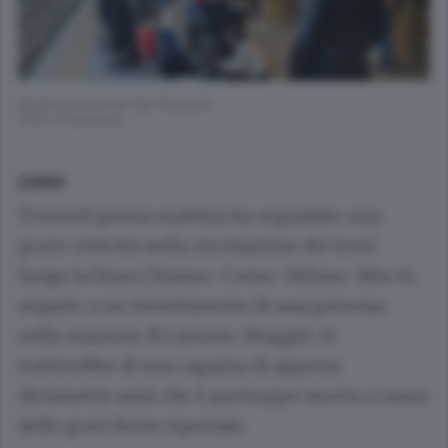
Stazione di Como San Giovanni
(Foto di archivio)
COMO
Trenord questa mattina ha segnalato una
grave criticità nella circolazione dei treni
lungo la linea Chiasso-Como-Milano-Rho in
seguito a un investimento di una persona
nella stazione di Lissone-Muggiò. Si
tratterebbe di una ragazza di appena
diciassette anni che è purtroppo morta a causa
delle gravi ferite riportate.