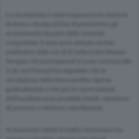
La circolazione è stata sospesa tra le stazioni
di Desio e Monza al fine di permettere gli
accertamenti da parte delle Autorità
competenti. È stato però attivato un bus
sostitutivo dalle ore 11:30 nella tratta Monza-
Seregno. Gli accertamenti si sono conclusi alle
12.10, ma Trenord ha segnalato che la
circolazione della linea sarebbe ripresa
gradualmente e che per le ripercussioni
dell’incidenti sono possibili ritardi, variazioni
di percorso e ulteriori cancellazioni.
Al momento infatti il traffico ferroviario ha