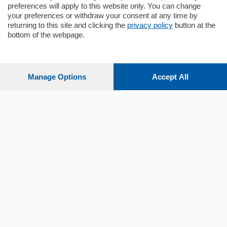
preferences will apply to this website only. You can change
your preferences or withdraw your consent at any time by
returning to this site and clicking the
privacy policy
button at the
Sezioni
bottom of the webpage.
Settimanali
Manage Options
Accept All
Territorio
Sport
Chi Siamo
Servizi