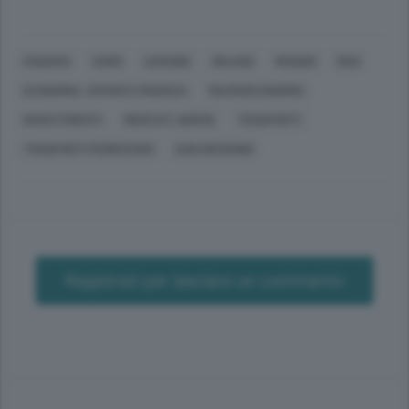
CHIASSO
COMO
LISSONE
MILANO
MUGGIÒ
RHO
ECONOMIA, AFFARI E FINANZA
MACROECONOMIA
INVESTIMENTI
MERCATI, BORSE
TRASPORTI
TRASPORTI FERROVIARI
SAN GIOVANNI
Registrati per lasciare un commento