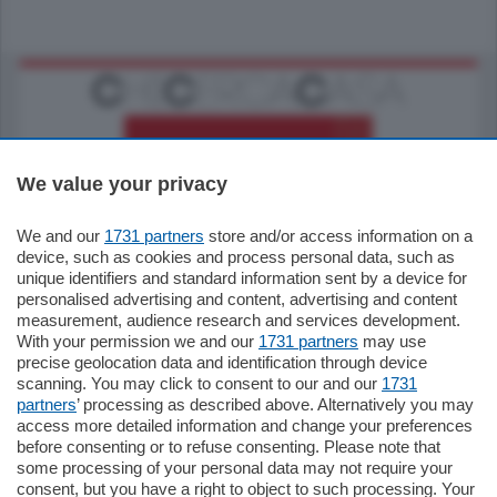
We value your privacy
We and our
1731 partners
store and/or access information on a
770.000
€
device, such as cookies and process personal data, such as
unique identifiers and standard information sent by a device for
Como - Como
personalised advertising and content, advertising and content
Plurilocale
measurement, audience research and services development.
in zona residenziale e tranquilla,
With your permission we and our
1731 partners
may use
proponiamo prestigioso e luminoso
precise geolocation data and identification through device
appartamento all'ultimo piano di uno
scanning. You may click to consent to our and our
1731
stabile signorile …
partners
’ processing as described above. Alternatively you may
mq.
140
locali:
5
access more detailed information and change your preferences
before consenting or to refuse consenting. Please note that
some processing of your personal data may not require your
consent, but you have a right to object to such processing. Your