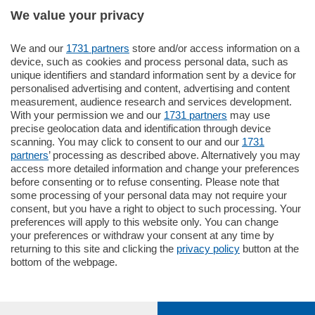
We value your privacy
We and our
1731 partners
store and/or access information on a
770.000
€
device, such as cookies and process personal data, such as
unique identifiers and standard information sent by a device for
Como - Como
personalised advertising and content, advertising and content
Plurilocale
measurement, audience research and services development.
in zona residenziale e tranquilla,
With your permission we and our
1731 partners
may use
proponiamo prestigioso e luminoso
precise geolocation data and identification through device
appartamento all'ultimo piano di uno
scanning. You may click to consent to our and our
1731
stabile signorile …
partners
’ processing as described above. Alternatively you may
mq.
140
locali:
5
access more detailed information and change your preferences
before consenting or to refuse consenting. Please note that
some processing of your personal data may not require your
consent, but you have a right to object to such processing. Your
preferences will apply to this website only. You can change
your preferences or withdraw your consent at any time by
returning to this site and clicking the
privacy policy
button at the
bottom of the webpage.
Sezioni
Settimanali