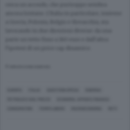
cerca un accordo, che purtroppo sembra
ancora lontano. L’Italia in particolare, insieme
a Grecia, Polonia, Belgio e Slovacchia, sta
lavorando in due direzioni diverse: da una
parte un tetto fisso a 160 euro e dall’altra
l’ipotesi di un price cap dinamico.
© RIPRODUZIONE RISERVATA
EUROPA
ITALIA
QUESTIONI SPESA
ENERGIA
PETROLIO E GAS, PREZZI
ECONOMIA, AFFARI E FINANZA
CONSUMATORI
TEMPO LIBERO
MACROECONOMIA
RETI