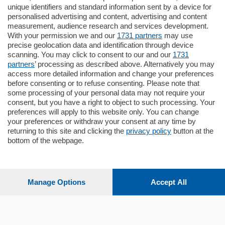
unique identifiers and standard information sent by a device for
Como - Como
personalised advertising and content, advertising and content
Quadrilocale
measurement, audience research and services development.
Zona Como Borghi. Nel complesso di
With your permission we and our
1731 partners
may use
nuova costruzione "JIULIUS" in Classe
precise geolocation data and identification through device
Energetica A2 proponiamo ampio
scanning. You may click to consent to our and our
1731
Quadrilocale …
partners
’ processing as described above. Alternatively you may
mq.
145
locali:
4
access more detailed information and change your preferences
before consenting or to refuse consenting. Please note that
some processing of your personal data may not require your
consent, but you have a right to object to such processing. Your
preferences will apply to this website only. You can change
your preferences or withdraw your consent at any time by
returning to this site and clicking the
privacy policy
button at the
Sezioni
bottom of the webpage.
Settimanali
Manage Options
Accept All
Territorio