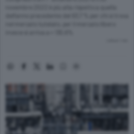
novembre 2022 è più alta rispetto a quella
dell’anno precedente del 63,7 % per chi si trova
nel mercato tutelato, per il mercato libero
invece si arriva a + 130,6%
Lettura 1 min.