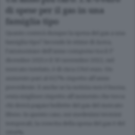
di spese per il gas in una
famiglia tipo
Quanto costerà dunque la spesa del gas a una
famiglia tipo? Secondo le stime di Arera,
l’ammontare dell’anno compreso tra il 1°
dicembre 2021 e il 30 novembre 2022, nel
mercato tutelato, è di circa 1.740 euro. Un
aumento pari al 63,7% rispetto all’anno
precedente. E anche se la notizia non è buona,
resta migliore rispetto all’aumento che tocca
chi dovrà pagare bollette del gas del mercato
libero. In questo caso, sui medesimi termini
temporali, la crescita della spesa del gas è del
130,6%.