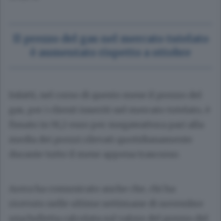
Il prezzo del gas nel mercato tutelato
è aumentato rispetto a ottobre
Infatti, nel corso di questo mese il prezzo del
gas, per i clienti inseriti nel mercato tutelato, è
fissato in 91,2 euro per megawattora pari alla
media dei prezzi rilevati quotidianamente
durante tutto il mese appena trascorso.
Arera ha comunicato anche che, chi ha
ricevuto nelle ultime settimane di novembre
una bolletta calcolata sul valore del prezzo del