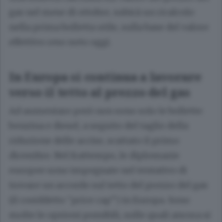
gas nel mese di ottobre, subirà un ricalcolo
nella prima bolletta utile, sulla base del valore
effettivo reso noto oggi.
In Europa si continua a lavorare
verso il tetto al prezzo del gas
Ad aumentare però non sono solo le bollette:
benzina e diesel, a seguito del taglio della
riduzione delle accise, scattato il primo
dicembre. Nel frattempo, le diplomazie
europee sono impegnate nel tentativo di
trovare un accordo sul tetto del prezzo del gas
(il cosiddetto “price cap”) in Europa. Sono
molte le opzioni possibili, sulle quali ancora si