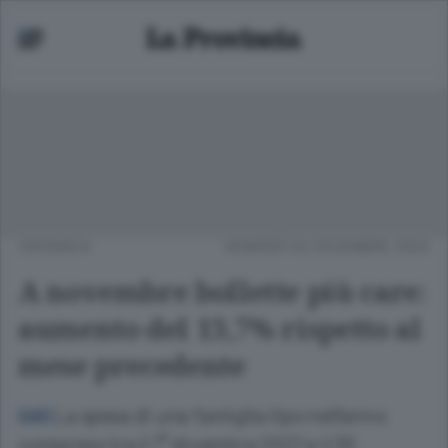
CRONACA
VENERDÌ 02 DICEMBRE 2022
A novembre bollette più care:
aumento del 13,7% rispetto al
mese precedente
La spesa di una famiglia tipo nell’anno
GAS
compreso tra il 1° dicembre 2021 e il 30