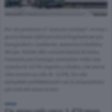
Per chi preferisce il “mercato tutelato”, ovvero i
prezzi fissati dall’Autorità di Regolazione per
Energia Reti e Ambiente, aumenta la bolletta
del gas. Stando alle comunicazioni di Arera,
l’Autorità per l’energia, novembre vedrà una
crescita di +13,7% rispetto a ottobre, che aveva
visto invece un calo di -12,9%. Un calo
spiegabile probabilmente con le temperature
più miti del mese scorso
Un anno più caro: 1.470 euro