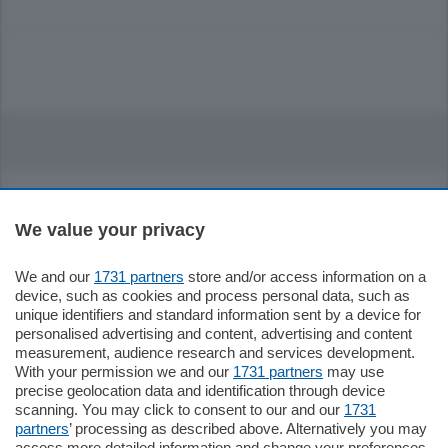
We value your privacy
We and our
1731 partners
store and/or access information on a
795.000
€
device, such as cookies and process personal data, such as
unique identifiers and standard information sent by a device for
Como - Como
personalised advertising and content, advertising and content
Quadrilocale
measurement, audience research and services development.
Zona Como Borghi. Nel complesso di
With your permission we and our
1731 partners
may use
nuova costruzione "JIULIUS" in Classe
precise geolocation data and identification through device
Energetica A2 proponiamo ampio
Quadrilocale …
scanning. You may click to consent to our and our
1731
partners
’ processing as described above. Alternatively you may
mq.
145
locali:
4
access more detailed information and change your preferences