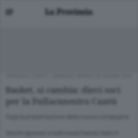
CRONACA
/
CANTÙ - MARIANO
GIOVEDÌ 26 GIUGNO 2014
Basket, si cambia: dieci soci
per la Pallacanestro Cantù
Oggi la presentazione della nuova compagine
Vecchi sponsor e volti nuovi hanno fatto il