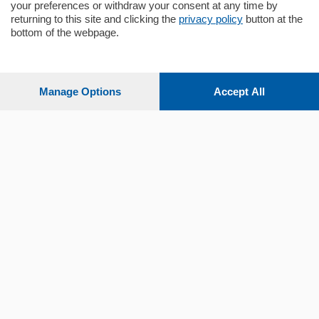
your preferences or withdraw your consent at any time by
returning to this site and clicking the
privacy policy
button at the
bottom of the webpage.
Sezioni
Settimanali
Manage Options
Accept All
Territorio
Sport
Chi Siamo
Servizi