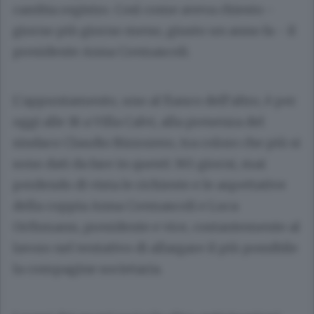
cambia registro. Così come aveva chiesto -
giorno più giorno meno, giusto un anno fa - il
presidente
Anna Cremascoli
.
L’appuntamento, uno al fianco dell’altro, è per
oggi alle 18 a Villa Calvi, alla presenza del
sindaco
Claudio Bizzozero
, tra coloro che più si
sono dati da fare in questi 365 giorni, mai
perdendo di vista le richieste e le aspettative
della coppia Anna Cremascoli e
Luca
Orthmann
, presidente e vice, costantemente al
lavoro nel tentativo di allargare il più possibile
la compagine societaria.