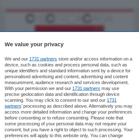
We value your privacy
We and our
1731 partners
store and/or access information on a
185.000
€
device, such as cookies and process personal data, such as
unique identifiers and standard information sent by a device for
Cernobbio - Como
personalised advertising and content, advertising and content
Appartamento
measurement, audience research and services development.
Situato nella tranquilla frazione di Piazza
With your permission we and our
1731 partners
may use
Santo Stefano, in un contesto riservato e a
precise geolocation data and identification through device
pochi minuti …
scanning. You may click to consent to our and our
1731
partners
’ processing as described above. Alternatively you may
mq.
80
access more detailed information and change your preferences
before consenting or to refuse consenting. Please note that
some processing of your personal data may not require your
consent, but you have a right to object to such processing. Your
preferences will apply to this website only. You can change