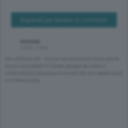
Registrati per lasciare un commento
Andrebeli
12 anni, 1 mese
Che commenti utili.. Se a voi non interessa la notizia, perchè
dovete commentare? Vi sentite appagati dal vedere il
contacommenti aumentare di un'unità? Per chi è appassionato
è un'ottima notizia..