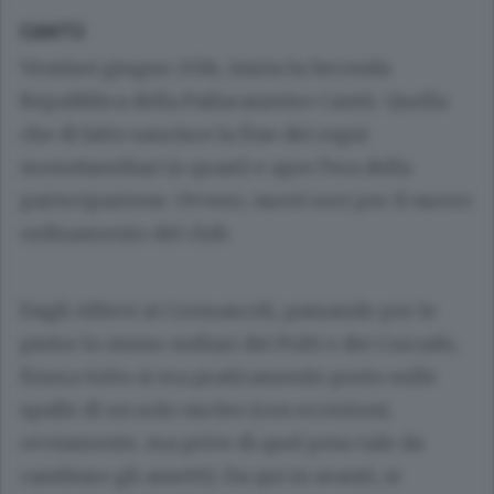
CANTÙ
Ventisei giugno 2014, inizia la Seconda
Repubblica della Pallacanestro Cantù. Quella
che di fatto sancisce la fine dei regni
monofamiliari (o quasi) e apre l’era della
partecipazione. Ovvero, nuovi soci per il nuovo
ordinamento del club.
Dagli Allievi ai Cremascoli, passando per le
pietre lo stesso miliari dei Polti e dei Corrado,
finora tutto si era praticamente posto sulle
spalle di un solo nucleo (con eccezioni,
ovviamente, ma prive di quel peso tale da
cambiare gli assetti). Da qui in avanti, si