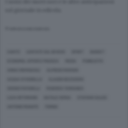
I nomi dei nuovi soci e le altre anticipazioni
sul giornale in edicola.
© RIPRODUZIONE RISERVATA
CANTÙ
LENTATE SUL SEVESO
SPORT
BASKET
ECONOMIA, AFFARI E FINANZA
MEDIA
PUBBLICITÀ
ANNA CREMASCOLI
ALFREDO MARSON
ACQUA VITASNELLA
CLAUDIO BIZZOZERO
SERGIO PAPARELLI
FEDERICO TERRANEO
LUCA ORTHMANN
NATALE VERGA
STEFANO SALICE
ANTONIO MUNAFÒ
TORINO