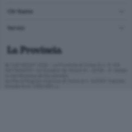
Chi Siamo
Servizi
© COPYRIGHT 2026 - La Provincia di Como S.r.l. P. IVA
04178040137 via Giovanni de Simoni 6 – 22100 - E' vietata
la riproduzione anche parziale
Iscritta al Registro Imprese di Como al n. 425567 Capitale
Sociale Euro 1.050.000 i.v.