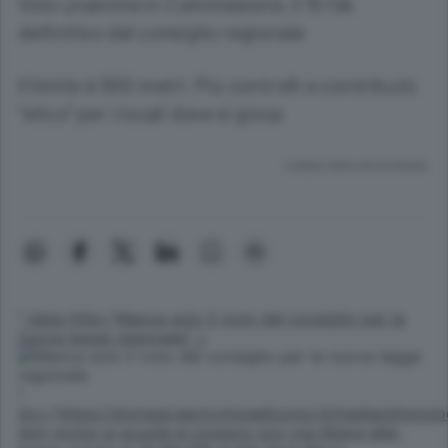
Voto unanime in Commissione, il 15 l’ok
definitivo del consiglio regionale
Il limite è 500 metri. Più controlli e contributo
“etico” per i locali dove si gioca
Lettura meno di un minuto.
" data-title="Manca solo il voto del consiglio per la
nuova legge regionale
" >
"
src="https://storage.laprovinciadicomo.it/media/photo
slot-vicino-a-scuole-e-compro-oro-via-libera-alla-