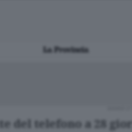
GIOVEDÌ 27
te del telefono a 28 gio