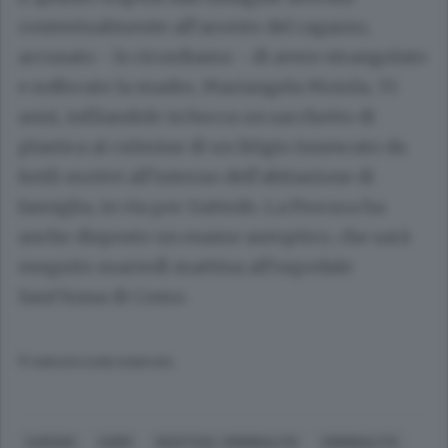
contestualmente all’arresto del ragazzo,
accusato - lo ricordiamo - di avere strangolato
e soffocato la madre, Mariangela Moiola, 55
anni, infilandole in bocca un sacchetto di
plastica al culmine di un litigio innescato da
futili motivi all’interno dell’abitazione di
famiglia, in via per Gattedo. La Procura ha
anche disposto un esame autoptico, che sarà
eseguito martedì mattina all’ospedale
Sant’Anna di Como.
© RIPRODUZIONE RISERVATA
CARUGO
COMO
GIUSTIZIA, CRIMINALITÀ
CRIMINALITÀ