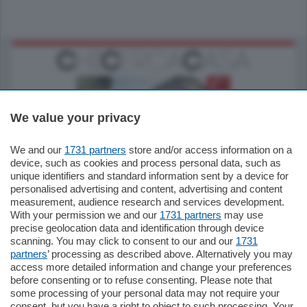
We value your privacy
We and our
1731 partners
store and/or access information on a
795.000
€
device, such as cookies and process personal data, such as
unique identifiers and standard information sent by a device for
Como - Como
personalised advertising and content, advertising and content
Quadrilocale
measurement, audience research and services development.
Zona Como Borghi. Nel complesso di
With your permission we and our
1731 partners
may use
nuova costruzione "JIULIUS" in Classe
precise geolocation data and identification through device
Energetica A2 proponiamo ampio
scanning. You may click to consent to our and our
1731
Quadrilocale …
partners
’ processing as described above. Alternatively you may
mq.
145
locali:
4
access more detailed information and change your preferences
before consenting or to refuse consenting. Please note that
some processing of your personal data may not require your
consent, but you have a right to object to such processing. Your