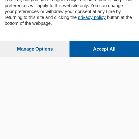
preferences will apply to this website only. You can change
your preferences or withdraw your consent at any time by
returning to this site and clicking the
privacy policy
button at the
bottom of the webpage.
Sezioni
Settimanali
Manage Options
Accept All
Territorio
Sport
Chi Siamo
Servizi