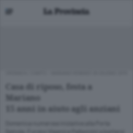
CRONACA
/
CANTÙ - MARIANO
VENERDÌ 26 GIUGNO 2015
Casa di riposo, festa a
Mariano
15 anni in aiuto agli anziani
Domenica numerose iniziative alla Porta
Spinola. Furono Viganò e Pallavicini a battersi