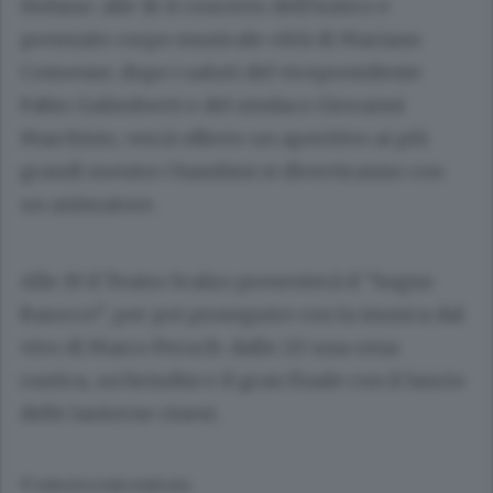
Stefano: alle 16 il concerto dell’Antico e
premiato corpo musicale città di Mariano
Comense; dopo i saluti del vicepresidente
Fabio Galimberti
e del sindaco
Giovanni
Marchisio
, verrà offerto un aperitivo ai più
grandi mentre i bambini si divertiranno con
un animatore.
Alle 19 il Teatro Scalzo presenterà il “Sogno
Barocco”, per poi proseguire con la musica dal
vivo di
Marco Peruch
: dalle 20 una cena
rustica, un brindisi e il gran finale con il lancio
delle lanterne cinesi.
© RIPRODUZIONE RISERVATA