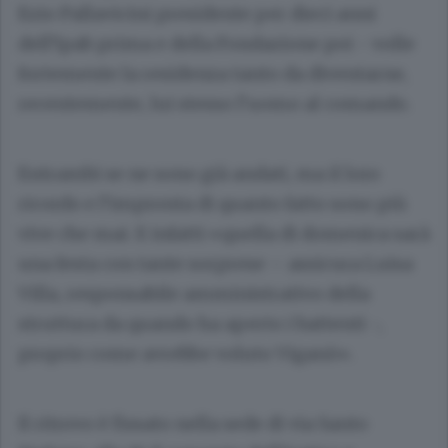
Ezio Pallavicini
presidente per dieci anni
dell’Ipab prima e della Fondazione poi - volle
fortemente la residenza tanto da diventarne,
recentemente, lui stesso l’uomo al comando.
Entrambi se ne sono già andati, ma il loro
ricordo e l’impronta di quanto fatto sono più
vive che mai. E infatti «quella di domenica sarà
una festa con tante sorprese – assicura
Luisa
Villa
, responsabile amministrativo della
struttura da quando ha aperto i battenti -,
proprio come avrebbe voluto Viganò».
Il ritrovo è fissato nella sede di via Santo