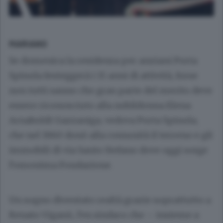
MARIANO
Se domenica la residenza per anziani Porta
Spinola festeggerà i 15 anni di attività, forse
non tutti sanno che gran parte del merito deve
essere riconosciuto alla nobildonna Elena
Arnaboldi Gazzaniga, vedova Porta Spinola,
che nel 1960 donò alla comunità il terreno e gli
immobili di via Santo Stefano dove oggi sorge
l’omonima Fondazione.
Un sogno diventato realtà grazie soprattutto a
Renato Viganò
, l’ex sindaco che – insieme a