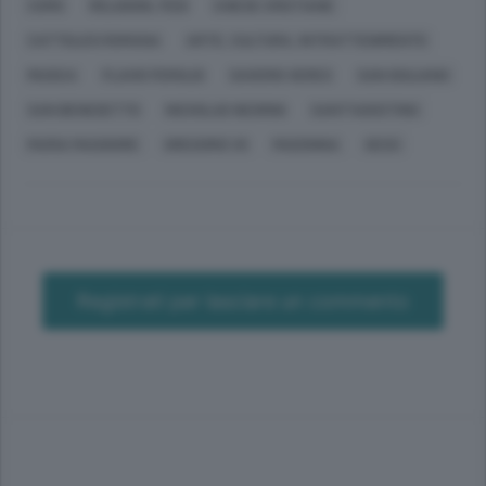
COMO
RELIGIONI, FEDI
CHIESE CRISTIANE
CATTOLICO ROMANA
ARTE, CULTURA, INTRATTENIMENTO
MUSICA
FLAVIO FEROLDI
SAVERIO XERES
SAN GIULIANO
SAN BENEDETTO
NICHOLAS NEGRINI
SANT'AGOSTINO
MARIA MAGGIORE
GREGORIO VII
MADONNA
GESÙ
Registrati per lasciare un commento