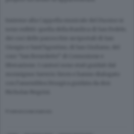
Insieme alla Cappella musicale del Duomo si
sono esibiti: quella della Basilica di San Fedele,
dei cori delle parrocchie arcipretali di San
Giorgio e Sant’Agostino, di San Giuliano, del
coro “San Benedetto” di Comunione e
liberazione. I cantori sono stati guidati dal
monsignor Saverio Xeres e hanno dialogato
con l’assemblea liturgica guidata da don
Nicholas Negrini.
© RIPRODUZIONE RISERVATA