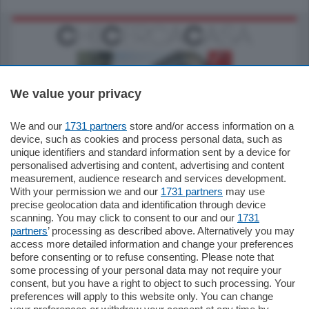
We value your privacy
We and our
1731 partners
store and/or access information on a
795.000
€
device, such as cookies and process personal data, such as
unique identifiers and standard information sent by a device for
Como - Como
personalised advertising and content, advertising and content
Quadrilocale
measurement, audience research and services development.
Zona Como Borghi. Nel complesso di
With your permission we and our
1731 partners
may use
nuova costruzione "JIULIUS" in Classe
precise geolocation data and identification through device
Energetica A2 proponiamo ampio
scanning. You may click to consent to our and our
1731
Quadrilocale …
partners
’ processing as described above. Alternatively you may
mq.
145
locali:
4
access more detailed information and change your preferences
before consenting or to refuse consenting. Please note that
some processing of your personal data may not require your
consent, but you have a right to object to such processing. Your
preferences will apply to this website only. You can change