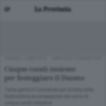
CRONACA
/
COMO CITTÀ
MERCOLEDÌ 14 MAGGIO 2014
Cinque corali insieme
per festeggiare il Duomo
Tanta gente in Cattedrale per la festa della
Dedicazione accompagnata dal canto di
cinque corali cittadine