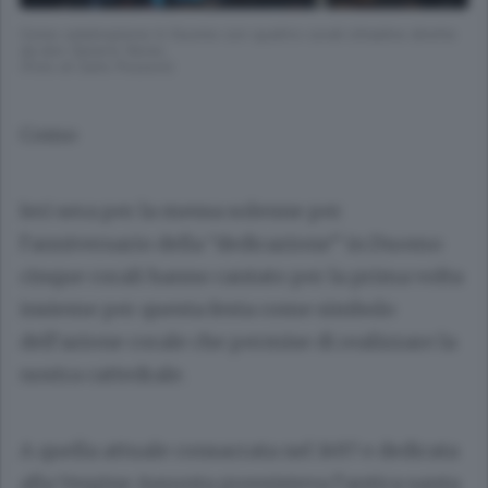
Como celebrazione in Duomo con quattro corali cittadine dirette
da don Saverio Xeres
(Foto di Carlo Pozzoni)
Como
Ieri sera per la messa solenne per
l’anniversario della “dedicazione” in Duomo
cinque corali hanno cantato per la prima volta
insieme per questa festa come simbolo
dell’azione corale che permise di realizzare la
nostra cattedrale.
A quella attuale consacrata nel 1497 e dedicata
alla Vergine Assunta preesisteva l’antica santa