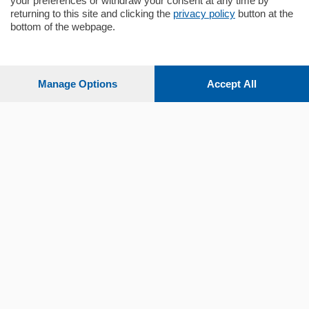
your preferences or withdraw your consent at any time by
returning to this site and clicking the
privacy policy
button at the
bottom of the webpage.
Sezioni
Settimanali
Manage Options
Accept All
Territorio
Sport
Chi Siamo
Servizi