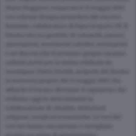
Maria Maggiore consacrata il 13 maggio 1083
con solenne liturgia presieduta dal vescovo
Rainaldo, collaboratore di Papa Gregorio VII. Il
Duomo ieri era gremito di comaschi, parroci,
associazioni, movimenti cattolici, seminaristi
e sei diaconi (che il prossimo giugno saranno
ordinati preti) per la messa celebrata da
monsignor Flavio Feroldi, arciprete del duomo
in memoria proprio del 13 maggio 1083. Ma
affinché il Duomo divenisse il capolavoro che
vediamo oggi fu determinante la
collaborazione di cittadini, istituzioni
religiose, sociali ed economiche. Le voci dei
cori ieri hanno emozionato e risvegliato
proprio un senso di appartenenza.