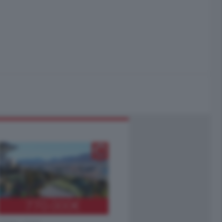
770.000
€