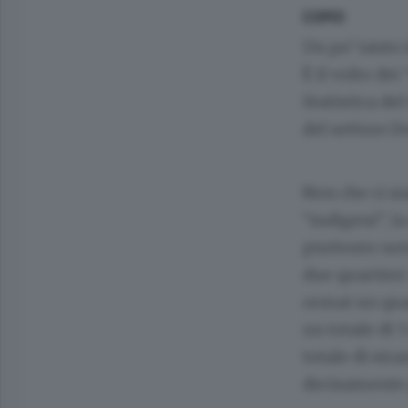
COMO
Un po’ tanto 
È il volto de
Statistica de
del settore D
Non che ci s
“indigeni”, l
piuttosto not
due quartieri
ormai un qua
un totale di 
totale di stra
decisamente 