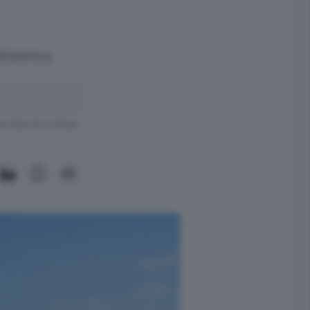
ltietnico
ra meno di un minuto.