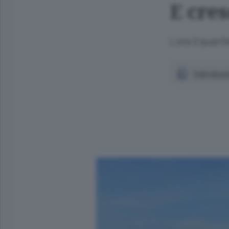
E cres
Lora il quarti
Vedi docum