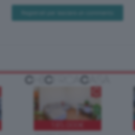
Registrati per lasciare un commento
185.000
€