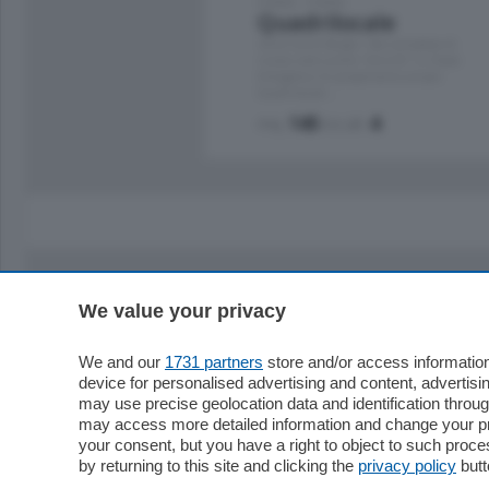
Como - Como
Quadrilocale
Zona Como Borghi. Nel complesso di
nuova costruzione "JIULIUS" in Classe
Energetica A2 proponiamo ampio
Quadrilocale …
mq.
145
locali:
4
We value your privacy
Sezioni
Territor
Cronaca
Como
We and our
1731 partners
store and/or access information
device for personalised advertising and content, advert
Economia
Cintura
may use precise geolocation data and identification throu
Cultura e Spettacoli
Lago e val
may access more detailed information and change your pre
Sport
Cantù e M
your consent, but you have a right to object to such proc
Editoriali
Erba
by returning to this site and clicking the
privacy policy
butt