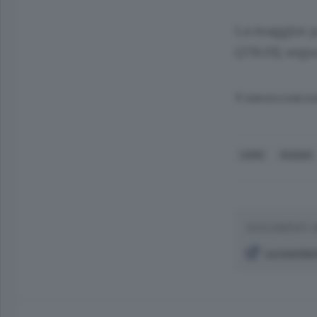
La maggior par
(278.01), seg
© RIPRODUZIONE RI
COMO
MUGGIÒ
DOCUMENTI 
La popola