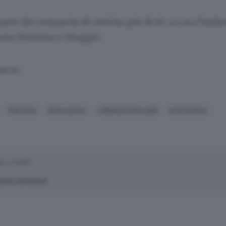
te dei comaschi di città ha più di 65: a Lora l’indice
uono Prestino e Muggiò .
SERVATA
POLITICA
ENTI LOCALI
LORENZO SPALLINO
STATISTICA
ALLEGATI
zione comasca