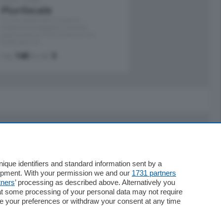
Como - Como
Plurilocale
in zona residenziale e tranquilla,
proponiamo prestigioso e luminoso
appartamento all'ultimo piano di uno
stabile signorile …
mq.
140
locali:
5
Servizi
Necrologie
que identifiers and standard information sent by a
lopment. With your permission we and our
1731 partners
Pubblicità
tners
’ processing as described above. Alternatively you
Concorsi
at some processing of your personal data may not require
Abbonamenti
nge your preferences or withdraw your consent at any time
Più letti