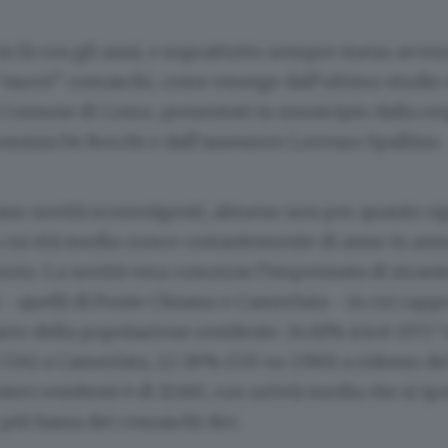
in là con gli anni, e soprattutto sempre meno avvezzi
i “nuovi” comaschi, come emerge dall’ultimo studio d
l Comune di Como, presentati in municipio dalla re
omizia De Rocchi e dall’assessore Lorenzo Spallino.
iano novità sconvolgenti, almeno non per quanto ri
a cui età media cresce costantemente di anno in anno
orio. La novità vera concerne l’impennata di stranie
 - quelli di Ponte Chiasso e Camerlata - in cui rap
rto della popolazione residente: 24.81% (cioè 1373 
5.534) a Camerlata, 22.38% (535 su 2390) a ridosso del
nieri residenti è di 11.681, con un’età media che si ip
più bassa dei comaschi doc.