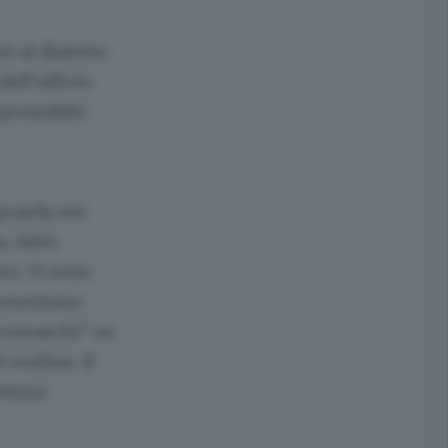
 al dialetto.
ell’ufficio
sponsabile
guarda noi
, fatto
ri. Vi sono
presentano
“comaschi” su
 confine. Il
otizza