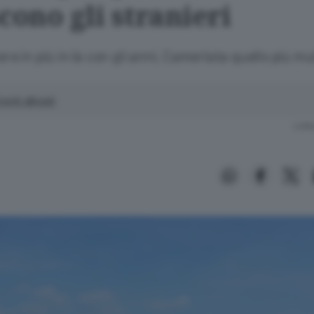
cono gli stranieri
ere in più in là con gli anni, Camerlata quello più mu
enti allegati
Lettu