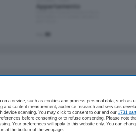
Cernobbio - Como
Appartamento
Situato nella tranquilla frazione di Piazza
Santo Stefano, in un contesto riservato e a
pochi minuti …
mq.
80
io
Chi Siamo
Redazione
 on a device, such as cookies and process personal data, such as uni
ising and content measurement, audience research and services deve
Editore
gh device scanning. You may click to consent to our and our
1731 par
li
Contatti
ferences before consenting or to refuse consenting. Please note th
ariano
Privacy e Policy
essing. Your preferences will apply to this website only. You can cha
on at the bottom of the webpage.