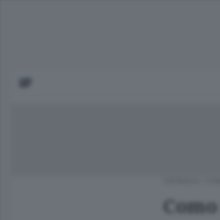
CRONACA
/
COM
Como 