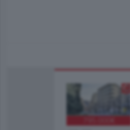
795.000
€