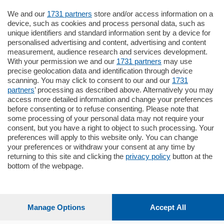
We and our
1731 partners
store and/or access information on a
795.000
€
device, such as cookies and process personal data, such as
unique identifiers and standard information sent by a device for
Como - Como
personalised advertising and content, advertising and content
Quadrilocale
measurement, audience research and services development.
Zona Como Borghi. Nel complesso di
With your permission we and our
1731 partners
may use
nuova costruzione "JIULIUS" in Classe
precise geolocation data and identification through device
Energetica A2 proponiamo ampio
scanning. You may click to consent to our and our
1731
Quadrilocale …
partners
’ processing as described above. Alternatively you may
mq.
145
locali:
4
access more detailed information and change your preferences
before consenting or to refuse consenting. Please note that
some processing of your personal data may not require your
consent, but you have a right to object to such processing. Your
preferences will apply to this website only. You can change
your preferences or withdraw your consent at any time by
returning to this site and clicking the
privacy policy
button at the
bottom of the webpage.
Sezioni
Settimanali
Manage Options
Accept All
Territorio