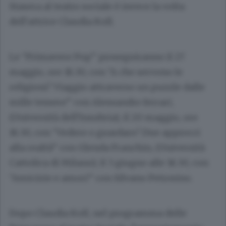
Stasera al teatro sociale è invece la volta
dell’attrice Claudia Koll.
Le “Primavere Pop” proseguiranno il 27
maggio, ore 18.30, con “A che servono le
religioni? Viaggio attraverso un puzzle dalle
mille tessere” con Alessandro ferrari,
(Università dell’Insubria); il 20 maggio, ore
18.30, con “Vedere o guardare? Due approcci
alla realtà” con Glenda Franchin, (Università
Cattolica di Milano); il 3 giugno alle 18.30, con
“Amicizie e amori” con Silvano Petrosino.
Dopo Claudia Koll, nel programma delle