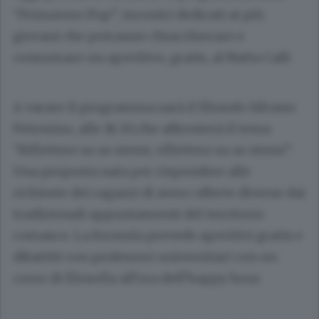
“Primavere Pop”, incontri dedicati ai più
giovani che potranno chiacchierare e
consumare un aperitivo, gratis, al Natta Cafè.
A varare il programma sarà il filosofo Silvano
Petrosino, alle 18.30,che affronterà il tema
“Riflettere su se stessi, riflettere su se stessi”.
Una proposta nata per rispondere alle
richieste dei ragazzi di avere offerte diverse dai
tradizionali appuntamenti del territorio
comasco. La formula prevede aperitivi gratis e
dibattiti con professori universitari con un
corso di filosofia all’ora dell’happy hour.