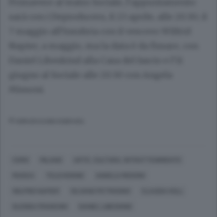
Primavere al teatro Sociale, l’appuntamento
sarà con i Deproducers, il 23 aprile, alle 20.30; il
7 maggio all’Insubria con il vescovo Wilfrid
Napier; a maggio, ma la data è da fissare, con
Daniel Libeskind alla Casa del fascio e l’11
giugno al Sociale alle 20.30 con Angela
Missoni.
© RIPRODUZIONE RISERVATA
COMO
MILANO
ARTE, CULTURA, INTRATTENIMENTO
MUSICA
TELEVISIONE
ANGELA MISSONI
WILFRID NAPIER
SILVANO PETROSINO
CLAUDIA KOLL
GLENDA FRANCHIN
DANIEL LIBESKIND