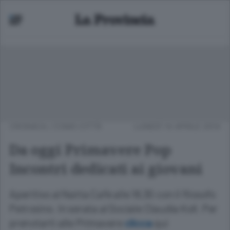
CRONACA
/
COMO CITTÀ
LUNEDÌ 14 APRILE 2014
Da oggi Primavere Pop
Incontri dedicati ai giovani
Aperitivo al Natta Cafè alle 18,30 con il filosofo
Petrosino. In serata al Sociale Claudia Koll. Per
prenotarti alle Primavere
clicca
qui