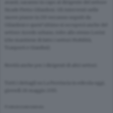
avanti, saranno in capo al dirigente del settore
Strade
Pietro Gilardoni
. Gli interventi nelle
nuove piazze in Ztl verranno seguiti da
Gilardoni e quest’ultimo si occuperà anche del
settore Arredo urbano, tolto allo stesso Lorini
(che mantiene di fatto i settori Mobilità,
Trasporti e Giardini).
Novità anche per i dirigenti di altri settori.
Tutti i dettagli su La Provincia in edicola oggi,
giovedì 28 maggio 2015.
© RIPRODUZIONE RISERVATA