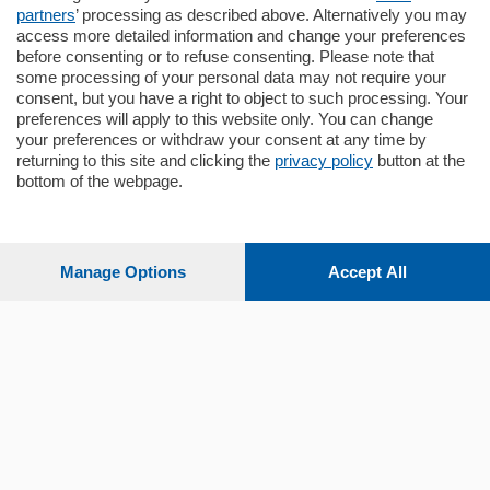
partners
’ processing as described above. Alternatively you may
mq.
145
locali:
4
access more detailed information and change your preferences
before consenting or to refuse consenting. Please note that
some processing of your personal data may not require your
consent, but you have a right to object to such processing. Your
preferences will apply to this website only. You can change
your preferences or withdraw your consent at any time by
returning to this site and clicking the
privacy policy
button at the
bottom of the webpage.
Sezioni
Settimanali
Manage Options
Accept All
Territorio
Sport
Chi Siamo