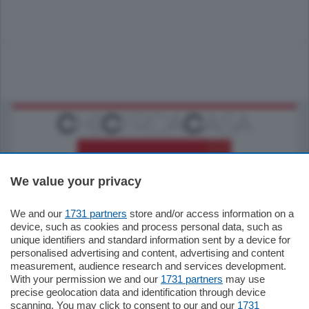
We value your privacy
We and our
1731 partners
store and/or access information on a
795.000
€
device, such as cookies and process personal data, such as
unique identifiers and standard information sent by a device for
Como - Como
personalised advertising and content, advertising and content
Quadrilocale
measurement, audience research and services development.
Zona Como Borghi. Nel complesso di
With your permission we and our
1731 partners
may use
nuova costruzione "JIULIUS" in Classe
precise geolocation data and identification through device
Energetica A2 proponiamo ampio
scanning. You may click to consent to our and our
1731
Quadrilocale …