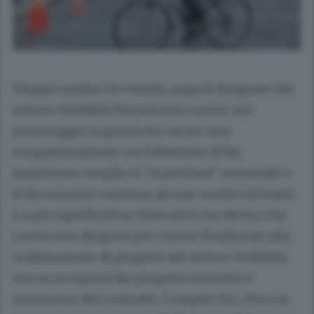
Troppi cantieri in ritardo, paga il dirigente del
settore Mobilità
Pierantonio Lorini
. Ieri
pomeriggio la giunta ha varato una
riorganizzazione con l’obiettivo di far
funzionare meglio la “macchina” comunale e
il documento contiene alcune novità rilevanti.
La più significativa: l’esecutivo ha deciso che
Lorini non dirigerà più i lavori finalizzati alla
realizzazione di progetti del settore Mobilità,
non si occuperà dei progetti esecutivi e
nemmeno dei contratti. Compiti che, d’ora in