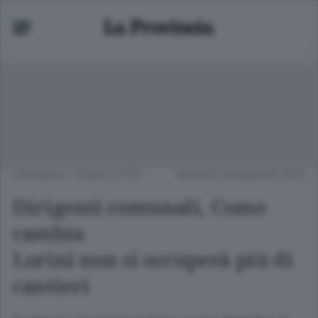
CRONACA
/
COMO CITTÀ
GIOVEDÌ 28 MAGGIO 2015
Dirigenti comunali, Como
cambia
Lorini non si occuperà più di
cantieri