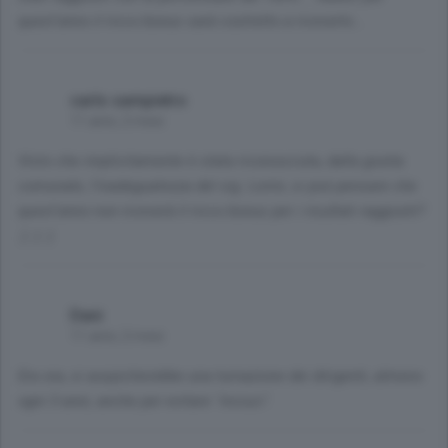
quest'anno il ricco bonus sarà costretto a riceverlo...
carlo sampietro
11 anni, 2 mesi
Visto che implicitamente è stata riconosciuta, dalla giunta
comunale, l'inadeguatezza del sig. Lorini, si può pensare che
quest'anno non riceverà il ricco bonus per i risultati raggiunti?
:) :) :)
Dani
11 anni, 2 mesi
Era ora, si auspicherebbe una turnazione dei dirigenti, almeno
ogni 3 anni, anche per evitare "inciuci".