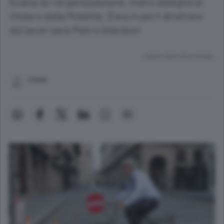
Scatta la riorganizzazione: meno deleghe al
titolare della Mobilità. D’ora in poi il direttore
dei lavori sarà Pietro Gilardoni
Lettura meno di un minuto.
Como