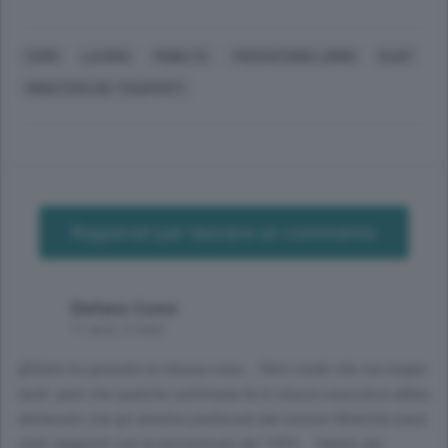
COMO
LAVORO
MOBILITÀ
PIERANTONIO LORINI
SUAP
MINISTERO DEI TRASPORTI
Registrati per lasciare un commento
Stefano Como
11 anni, 2 mesi
@Carlo ho pensato la stessa cosa... Però credo che sia troppo
tardi: pare che qualche settimana fa lo stesso esecutivo abbia
deliberato che gli obiettivi prefissati dal settore Mobilità siano
stati raggiunti con la percentuale del 100%... Vabeh, per