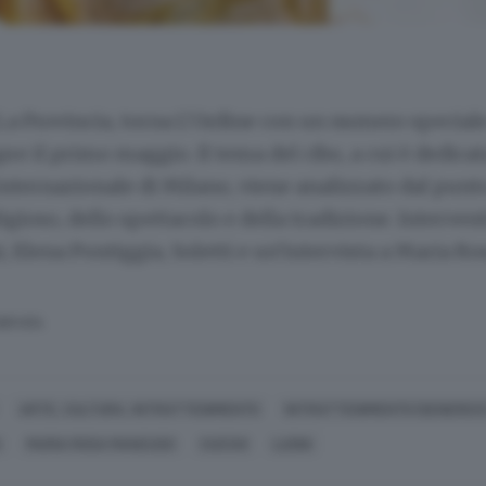
a Provincia, torna L’Ordine con un numero speciale
pre il primo maggio. Il tema del cibo, a cui è dedica
nternazionale di Milano, viene analizzato dal punto
ligioso, dello spettacolo e della tradizione. Intervent
, Elena Pontiggia, Soletti e un’intervista a Maria 
SERVATA
ARTE, CULTURA, INTRATTENIMENTO
INTRATTENIMENTO (GENERICO
A
MARIA ROSA MANCUSO
CUCCHI
LUONI