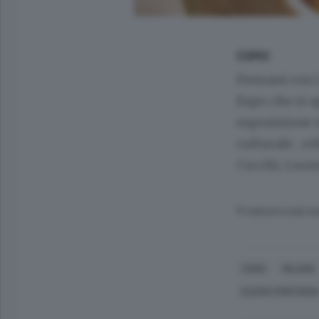
COMO
Domani con L
Expo che si a
esposizione i
culturale , re
Cucchi, Luoni
© RIPRODUZIONE RI
COMO
MILANO
ELENA PONTIGGI