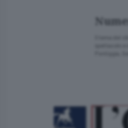
Numer
Il tema del ci
spettacolo e 
Pontiggia, So