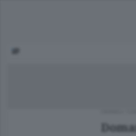
CRONACA
/
COM
Doman