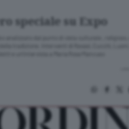
o speciale su Expo
bo analizzato dal punto di vista culturale , religioso,
della tradizione. Interventi di Ravasi, Cucchi, Luoni
letti e un’intervista a Maria Rosa Mancuso
Lettu