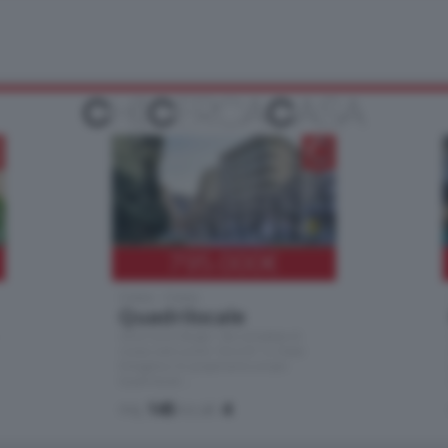
795.000
€
Como - Como
Quadrilocale
Zona Como Borghi. Nel complesso di
nuova costruzione "JIULIUS" in Classe
Energetica A2 proponiamo ampio
Quadrilocale …
mq.
145
locali:
4