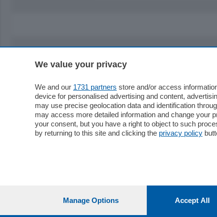
We value your privacy
Sezioni
Territor
Cronaca
Como
We and our
1731 partners
store and/or access information
device for personalised advertising and content, advert
Economia
Cintura
may use precise geolocation data and identification throu
Cultura e Spettacoli
Lago e val
may access more detailed information and change your pre
Sport
Cantù e M
your consent, but you have a right to object to such proc
Editoriali
Erba
by returning to this site and clicking the
privacy policy
butt
Podcast
Olgiate e 
Quatar Pass
Media Inglese
Sport
Storie nella Breva
Dirette C
Focus
Classifica
Manage Options
Accept All
Up
Notizie C
Dossier