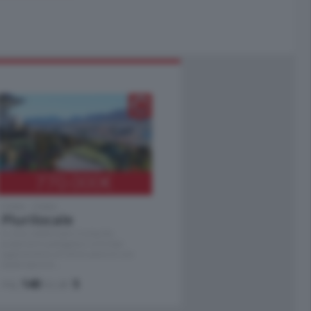
770.000
€
Como - Como
Plurilocale
in zona residenziale e tranquilla,
proponiamo prestigioso e luminoso
appartamento all'ultimo piano di uno
stabile signorile …
mq.
140
locali:
5