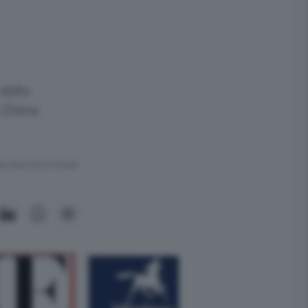
 dello
, Elena
ra meno di un minuto.