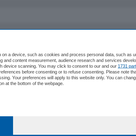
io
Chi Siamo
Redazione
 on a device, such as cookies and process personal data, such as uni
ising and content measurement, audience research and services deve
Editore
gh device scanning. You may click to consent to our and our
1731 par
li
Contatti
ferences before consenting or to refuse consenting. Please note th
ariano
Privacy e Policy
essing. Your preferences will apply to this website only. You can cha
on at the bottom of the webpage.
bassa
alcio Como
 Serie B
alcio Como