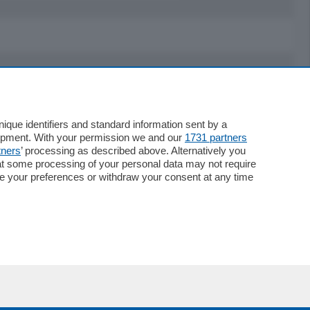
Servizi
Necrologie
que identifiers and standard information sent by a
lopment. With your permission we and our
1731 partners
Pubblicità
tners
’ processing as described above. Alternatively you
Concorsi
at some processing of your personal data may not require
Abbonamenti
nge your preferences or withdraw your consent at any time
Più letti
Le aziende comunicano
Speciali
Cinema
ChiCercaCasa
Archivio
Meteo
Skill Alexa