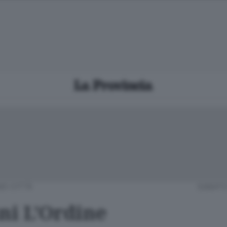
O CITTÀ
SABATO 
i L’Ordine