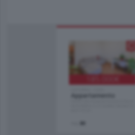
185.000
€
Cernobbio - Como
Appartamento
Situato nella tranquilla frazione di Piazza
Santo Stefano, in un contesto riservato e a
pochi minuti …
mq.
80