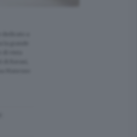
 dedicato a
ta la grande
 di vista
i di Ravasi,
Rosa Mancuso
)