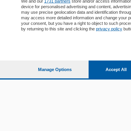
Cronaca
Como
We and our
1731 partners
store and/or access information
device for personalised advertising and content, advert
Economia
Cintura
may use precise geolocation data and identification throu
Cultura e Spettacoli
Lago e val
may access more detailed information and change your pre
Sport
Cantù e M
your consent, but you have a right to object to such proc
Editoriali
Erba
by returning to this site and clicking the
privacy policy
butt
Podcast
Olgiate e 
Quatar Pass
Media Inglese
Sport
Storie nella Breva
Dirette C
Focus
Classifica
Manage Options
Accept All
Up
Notizie C
Dossier
Classifica
Classifica
Settimanali
Classifich
L'Ordine
Imprese & Lavoro
Diogene
Salute & Benessere