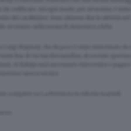
 di bar e ristoranti. Piuttosto che uno strano messagg
to da codificare. Ad ogni modo, per sicurezza, è stat
nto dei carabinieri. Sono almeno due le attività nel
glio avvenuto nella serata di domenica a Erba.
via Luigi Majnoni, che da poco è stato interessato d
l Sushi Bar di via San Bernandino, di recente apertur
nni. Al Rabaja sarà necessario intervenire e pagare 
imettere nuova vernice.
izio completo su La Provincia in edicola martedì
SERVATA