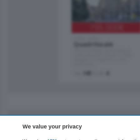
795.000
€
Como - Como
Quadrilocale
Zona Como Borghi. Nel complesso di
nuova costruzione "JIULIUS" in Classe
Energetica A2 proponiamo ampio
Quadrilocale …
mq.
145
locali:
4
We value your privacy
Sezioni
Territor