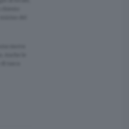
io al locale,
o chiesto
 mirino del
a una nuova
a. Anche le
di tasca