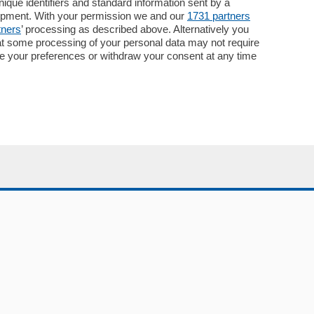
Necrologie
que identifiers and standard information sent by a
lopment. With your permission we and our
1731 partners
Pubblicità
tners
’ processing as described above. Alternatively you
Concorsi
at some processing of your personal data may not require
Abbonamenti
nge your preferences or withdraw your consent at any time
Più letti
Le aziende comunicano
Speciali
Cinema
ChiCercaCasa
Archivio
Meteo
Skill Alexa
Elezioni 2024