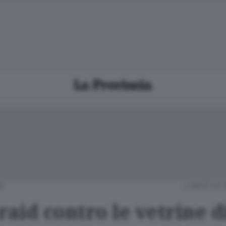
A
LUNEDÌ 03
raid contro le vetrine d