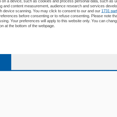
Redazione
 on a device, such as cookies and process personal data, such as uni
ising and content measurement, audience research and services deve
Editore
gh device scanning. You may click to consent to our and our
1731 par
li
Contatti
ferences before consenting or to refuse consenting. Please note th
ariano
Privacy e Policy
essing. Your preferences will apply to this website only. You can cha
on at the bottom of the webpage.
bassa
alcio Como
 Serie B
alcio Como
 Serie A
 Serie A Femminile
e