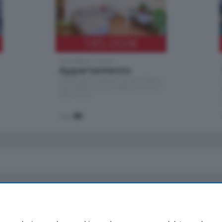
185.000
€
Cernobbio - Como
Appartamento
Situato nella tranquilla frazione di Piazza
Santo Stefano, in un contesto riservato e a
pochi minuti …
mq.
80
io
Chi Siamo