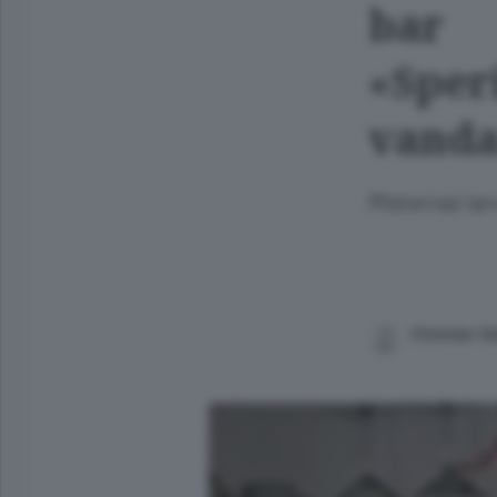
bar
«Sper
vanda
Misteriosi la
Christian Ga