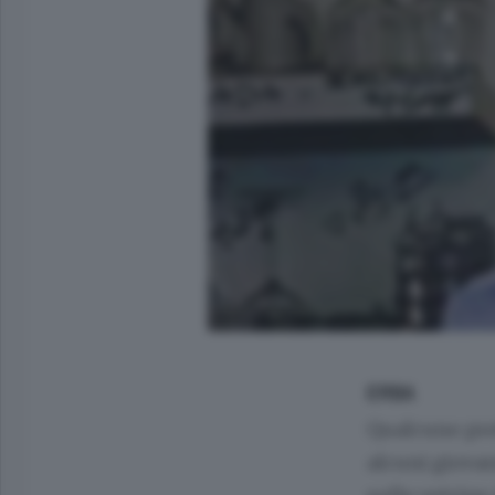
ERBA
Qualcuno pref
alcuni giova