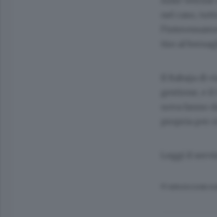
sulle vetrine
nel caso, tut
l’interessame
tiro al bersa
Il Rabaja di 
gestione, e i
uova fanno da
propria per r
Leggi il serv
© RIPRODUZIONE RI