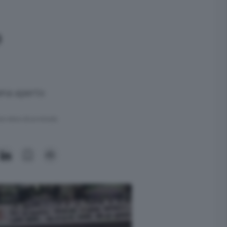
o
pena aperto
ra meno di un minuto.