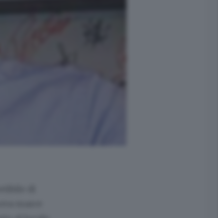
tibile di
uova marce