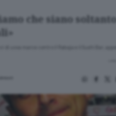
iamo che siano soltant
li»
nci di uova marce contro il Rabaja e il Sushi Bar, ap
Lettu
limberti