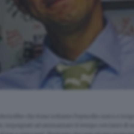
erirebbe che fosse soltanto l’episodio unico e irripe
ni, impegnati ad ammazzare il tempo con lanci di 