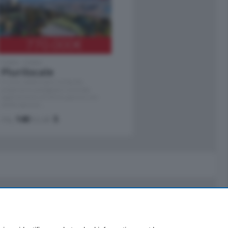
770.000
€
Como - Como
Plurilocale
in zona residenziale e tranquilla,
proponiamo prestigioso e luminoso
appartamento all'ultimo piano di uno
stabile signorile …
mq.
140
locali:
5
Servizi