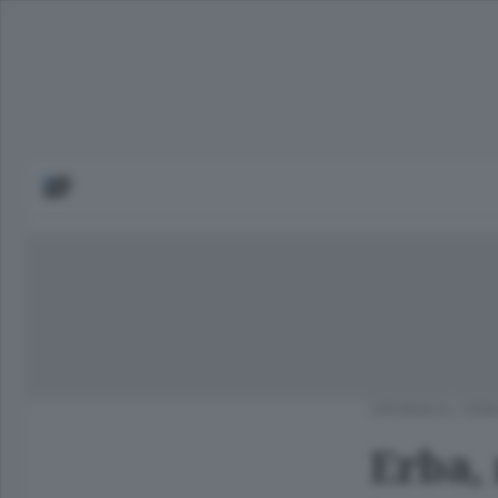
CRONACA
/
ERB
Erba, 