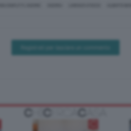
ONI,CONFLITTI, GUERRE
GUERRA
LORENZO STOCCO
ALBERTO BER
Registrati per lasciare un commento