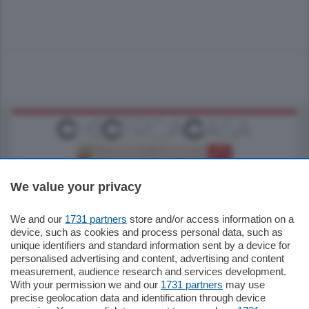
We value your privacy
We and our
1731 partners
store and/or access information on a
185.000
€
device, such as cookies and process personal data, such as
unique identifiers and standard information sent by a device for
Cernobbio - Como
personalised advertising and content, advertising and content
Appartamento
measurement, audience research and services development.
Situato nella tranquilla frazione di Piazza
With your permission we and our
1731 partners
may use
Santo Stefano, in un contesto riservato e a
precise geolocation data and identification through device
pochi minuti …