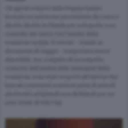
Gli agenti svizzeri della Dogana hanno
fermato un autotreno proveniente da Como e
diretto diretto in Olanda per sottoporlo a un
controllo del carico con l’ausilio della
scansione mobile. Il veicolo - stando ai
documenti di viaggio - trasportava merce
deperibile, ma, a seguito di un sospetto
scaturito dall’analisi delle immagini della
scansione, sono state scoperti all’interno due
bancali contenenti scatoloni pieni di articoli
pirotecnici artigianali non dichiarati per un
peso totale di 468.5 kg.