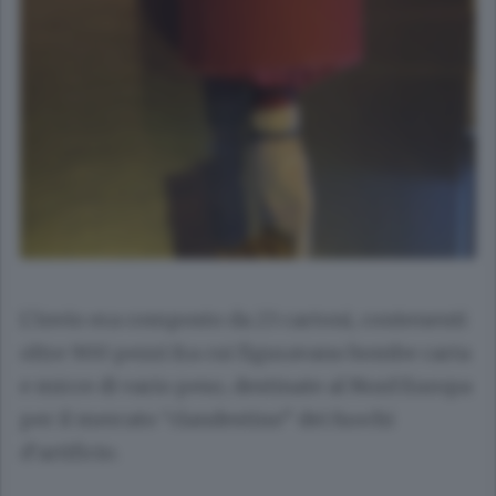
L’invio era composto da 23 cartoni, contenenti
oltre 900 pezzi fra cui figuravano bombe carta
e micce di vario peso, destinate al Nord Europa
per il mercato “clandestino” dei fuochi
d’artificio.