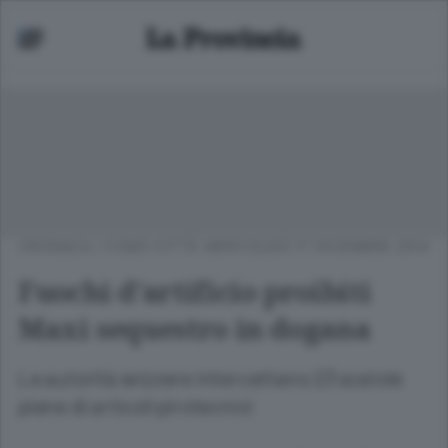
CRONACA
/
COMO CITTÀ
MERCOLEDÌ 17 DICEMBRE 2014
Fuochi d’artificio proibiti
Maxi sequestro in dogana
Le autorità svizzere intercettano 23 scatole
piene di articoli pirotecnici