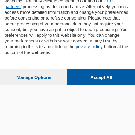
scanning. You may click to consent to our and our
1731
partners
’ processing as described above. Alternatively you may
mq.
80
access more detailed information and change your preferences
before consenting or to refuse consenting. Please note that
some processing of your personal data may not require your
consent, but you have a right to object to such processing. Your
preferences will apply to this website only. You can change
your preferences or withdraw your consent at any time by
returning to this site and clicking the
privacy policy
button at the
bottom of the webpage.
Sezioni
Settimanali
Manage Options
Accept All
Territorio
Sport
Chi Siamo