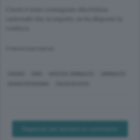
L’invio è stato consegnato alla Polizia
cantonale che, in seguito, ne ha disposto la
confisca.
© RIPRODUZIONE RISERVATA
CHIASSO
COMO
GIUSTIZIA, CRIMINALITÀ
CRIMINALITÀ
SEQUESTRI PERSONA
POLIZIA DI STATO
Registrati per lasciare un commento