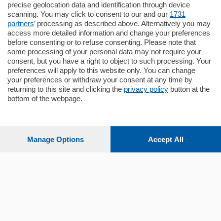
Santo Stefano, in un contesto riservato e a
precise geolocation data and identification through device
pochi minuti …
scanning. You may click to consent to our and our
1731
partners
’ processing as described above. Alternatively you may
mq.
80
access more detailed information and change your preferences
before consenting or to refuse consenting. Please note that
some processing of your personal data may not require your
consent, but you have a right to object to such processing. Your
preferences will apply to this website only. You can change
your preferences or withdraw your consent at any time by
returning to this site and clicking the
privacy policy
button at the
bottom of the webpage.
Sezioni
Settimanali
Manage Options
Accept All
Territorio
Sport
Chi Siamo