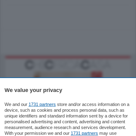
We value your privacy
We and our
1731 partners
store and/or access information on a
185.000
€
device, such as cookies and process personal data, such as
unique identifiers and standard information sent by a device for
Cernobbio - Como
personalised advertising and content, advertising and content
Appartamento
measurement, audience research and services development.
Situato nella tranquilla frazione di Piazza
With your permission we and our
1731 partners
may use