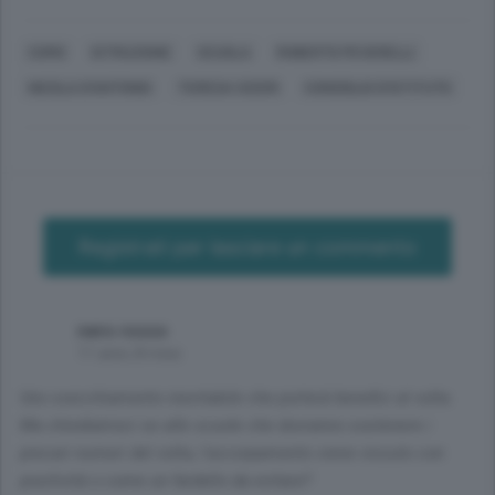
COMO
ISTRUZIONE
SCUOLA
ROBERTO PEVERELLI
NICOLA D'ANTONIO
TERESA CICERI
CONSIGLIO D'ISTITUTO
Registrati per lasciare un commento
nero rosso
11 anni, 8 mesi
Uno svecchiamento inevitabile che porterà benefici al volta.
Ma chiediamoci se alle scuole che dovranno sostenere i
precari numeri del volta, l'accorpamento viene vissuto con
positività o come un fardello da evitare?