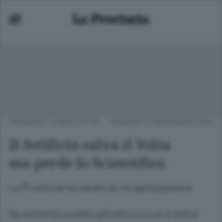
CRONACA
/
COMO CITTÀ
VENERDÌ 21 NOVEMBRE 2014
Il Setificio salva il Volta
ma perde lo Scientifico
La Provincia ha varato la riorganizzazione
Da settembre addio all’indirizzo con il latino