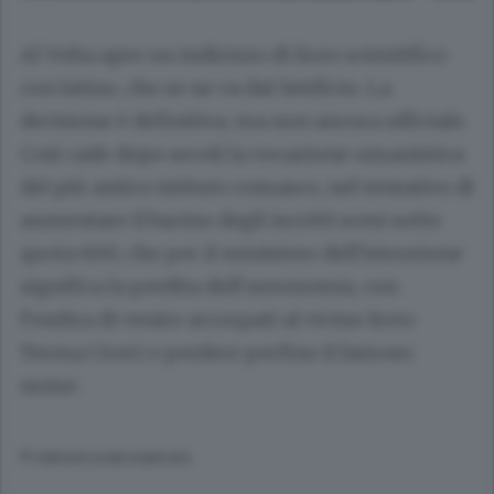
Al Volta apre un indirizzo di liceo scientifico
con latino, che se ne va dal Setificio. La
decisione è definitiva, ma non ancora ufficiale.
Così cade dopo secoli la vocazione umanistica
del più antico istituto comasco, nel tentativo di
aumentare il bacino degli iscritti scesi sotto
quota 600, che per il ministero dell’istruzione
significa la perdita dell’autonomia, con
l’ombra di venire accorpati al vicino liceo
Teresa Ciceri e perdere perfino il famoso
nome.
© RIPRODUZIONE RISERVATA