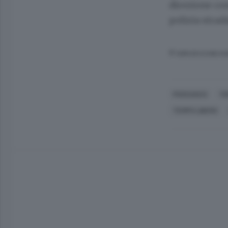
direzione cont
polizia strad
© RIPRODUZIONE RI
PIOSSASCO
TO
TEMPO LIBERO