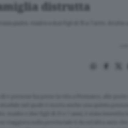
amiglia distrutta
inese padre, madre e due figli di 15 e 7 anni. Anche
Lettu
di 4 persone ha perso la vita a Piossasco, alle porte 
 stradale nel quale è morta anche una quinta person
e, madre e due figli di 15 e 7 anni, è stata investita 
cui viaggiava sulla provinciale 6 da un’altra auto ch