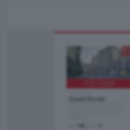
795.000
€
Como - Como
Quadrilocale
Zona Como Borghi. Nel complesso di
nuova costruzione "JIULIUS" in Classe
Energetica A2 proponiamo ampio
Quadrilocale …
mq.
145
locali:
4