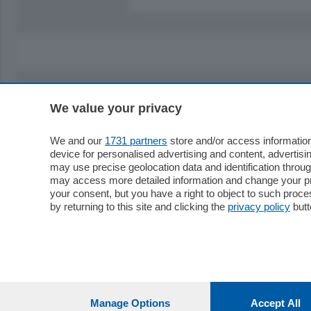
We value your privacy
Sezioni
Territor
Cronaca
Como
We and our
1731 partners
store and/or access information
device for personalised advertising and content, advert
Economia
Cintura
may use precise geolocation data and identification throu
Cultura e Spettacoli
Lago e val
may access more detailed information and change your pre
Sport
Cantù e M
your consent, but you have a right to object to such proc
Editoriali
Erba
by returning to this site and clicking the
privacy policy
butt
Podcast
Olgiate e 
Quatar Pass
Media Inglese
Sport
Storie nella Breva
Dirette C
Focus
Classifica
Manage Options
Accept All
Up