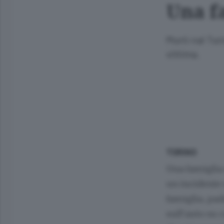
Una f
Morti nel Tor
vittima.
TORINO
Una famiglia 
un incidente
famiglia, padr
sull’auto su 