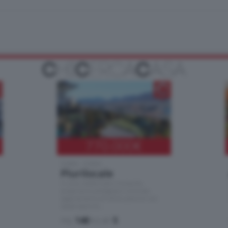
770.000
€
Como - Como
Plurilocale
in zona residenziale e tranquilla,
proponiamo prestigioso e luminoso
appartamento all'ultimo piano di uno
stabile signorile …
mq.
140
locali:
5