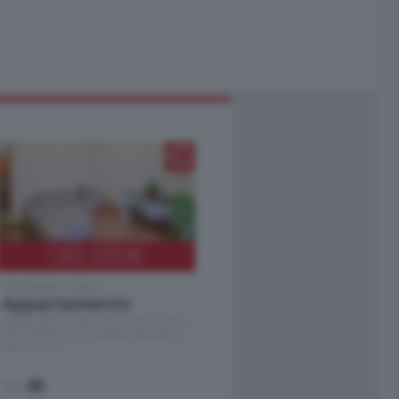
185.000
€
Cernobbio - Como
Appartamento
Situato nella tranquilla frazione di Piazza
Santo Stefano, in un contesto riservato e a
pochi minuti …
mq.
80