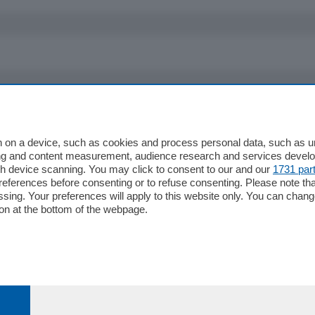
io
Chi Siamo
Redazione
 on a device, such as cookies and process personal data, such as uni
ising and content measurement, audience research and services deve
Editore
gh device scanning. You may click to consent to our and our
1731 par
li
Contatti
ferences before consenting or to refuse consenting. Please note th
ariano
Privacy e Policy
essing. Your preferences will apply to this website only. You can cha
on at the bottom of the webpage.
bassa
alcio Como
 Serie B