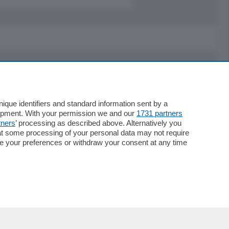
Servizi
Necrologie
que identifiers and standard information sent by a
lopment. With your permission we and our
1731 partners
Pubblicità
tners
’ processing as described above. Alternatively you
Concorsi
at some processing of your personal data may not require
Abbonamenti
nge your preferences or withdraw your consent at any time
Più letti
Le aziende comunicano
Speciali
Cinema
ChiCercaCasa
Archivio
Meteo