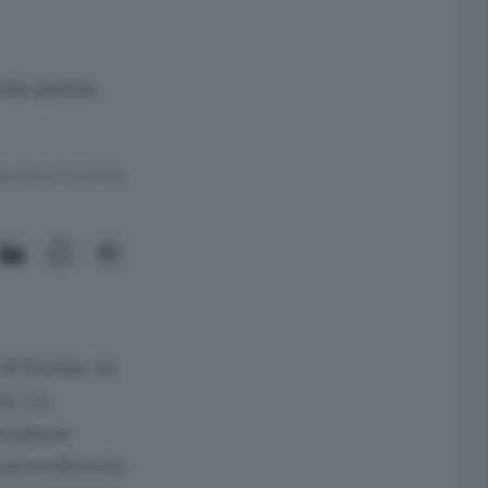
 una quinta
ra meno di un minuto.
di Torino, in
a. La
in pieno
e procedeva in