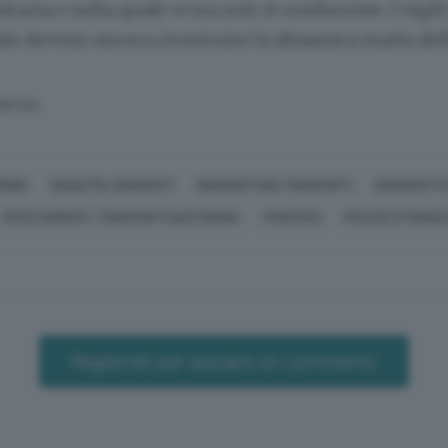
raria e sulla quale vi era solo il conducente. I vigili
ale devono ancora ricostruire la dinamica esatta del
SERVATA
RINO
DISASTRI, INCIDENTI
INCIDENTI NEI TRASPORTI
INCIDENTI 
SPOSTAMENTI, TRASPORTI QUOTIDIANI
TRAFFICO
POLIZIA STRADA
Registrati per lasciare un commento