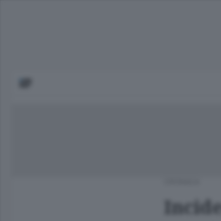
CRONACA
Incide