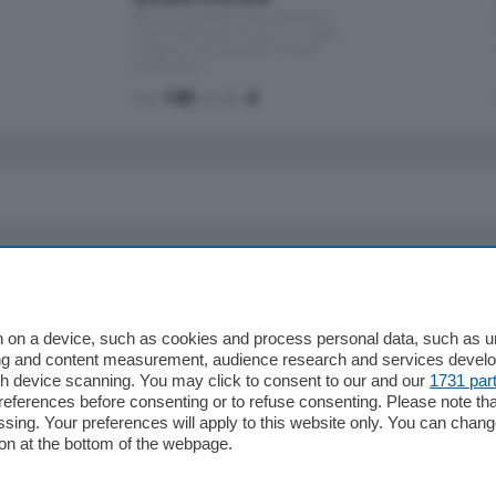
Zona Como Borghi. Nel complesso di
nuova costruzione "JIULIUS" in Classe
Energetica A2 proponiamo ampio
Quadrilocale …
mq.
145
locali:
4
io
Chi Siamo
Redazione
 on a device, such as cookies and process personal data, such as uni
ising and content measurement, audience research and services deve
Editore
gh device scanning. You may click to consent to our and our
1731 par
li
Contatti
ferences before consenting or to refuse consenting. Please note th
ariano
Privacy e Policy
essing. Your preferences will apply to this website only. You can cha
on at the bottom of the webpage.
bassa