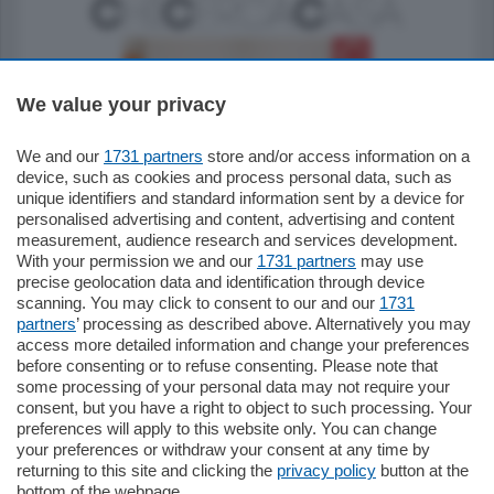
We value your privacy
We and our
1731 partners
store and/or access information on a
185.000
€
device, such as cookies and process personal data, such as
unique identifiers and standard information sent by a device for
Cernobbio - Como
personalised advertising and content, advertising and content
Appartamento
measurement, audience research and services development.
Situato nella tranquilla frazione di Piazza
With your permission we and our
1731 partners
may use
Santo Stefano, in un contesto riservato e a
precise geolocation data and identification through device
pochi minuti …
scanning. You may click to consent to our and our
1731
partners
’ processing as described above. Alternatively you may
mq.
80
access more detailed information and change your preferences
before consenting or to refuse consenting. Please note that
some processing of your personal data may not require your
consent, but you have a right to object to such processing. Your
preferences will apply to this website only. You can change
your preferences or withdraw your consent at any time by
returning to this site and clicking the
privacy policy
button at the
bottom of the webpage.